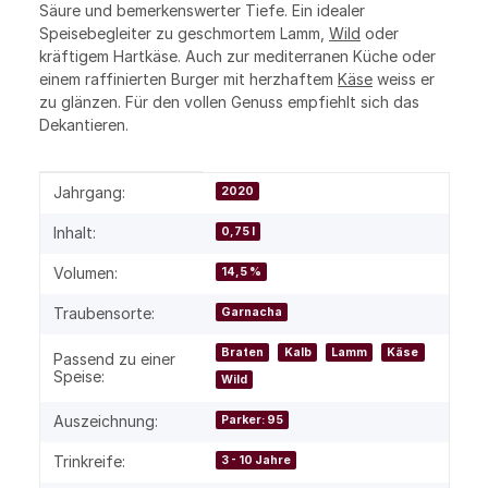
Säure und bemerkenswerter Tiefe. Ein idealer
Speisebegleiter zu geschmortem Lamm,
Wild
oder
kräftigem Hartkäse. Auch zur mediterranen Küche oder
einem raffinierten Burger mit herzhaftem
Käse
weiss er
zu glänzen. Für den vollen Genuss empfiehlt sich das
Dekantieren.
Produkteigenschaft
Wert
Jahrgang:
2020
Inhalt:
0,75 l
Volumen:
14,5 %
Traubensorte:
Garnacha
Braten
Kalb
Lamm
Käse
Passend zu einer
Speise:
Wild
Auszeichnung:
Parker: 95
Trinkreife:
3 - 10 Jahre