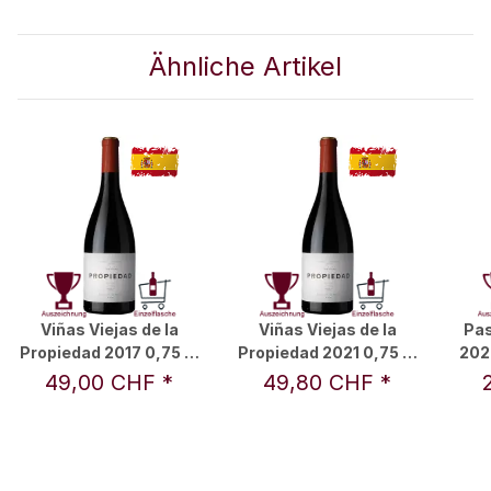
Ähnliche Artikel
Viñas Viejas de la
Viñas Viejas de la
Pas
Propiedad 2017 0,75 l -
Propiedad 2021 0,75 l -
202
J. Palacios Remondo
J. Palacios Remondo
y
49,00 CHF
*
49,80 CHF
*