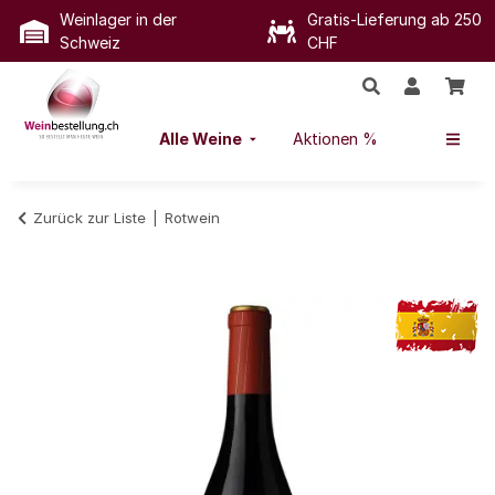
Weinlager in der
Gratis-Lieferung ab 250
Schweiz
CHF
Alle Weine
Aktionen %
Zurück zur Liste
Rotwein