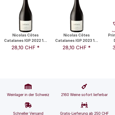
Nicolas Côtes
Nicolas Côtes
Pri
Catalanes IGP 2022 1,5
Catalanes IGP 2023 1,5
l - Domaine Lafage
l - Domaine Lafage
28,10 CHF
*
28,10 CHF
*
Weinlager in der Schweiz
2160 Weine sofort lieferbar
Schneller Versand
Gratis-Lieferung ab 250 CHF