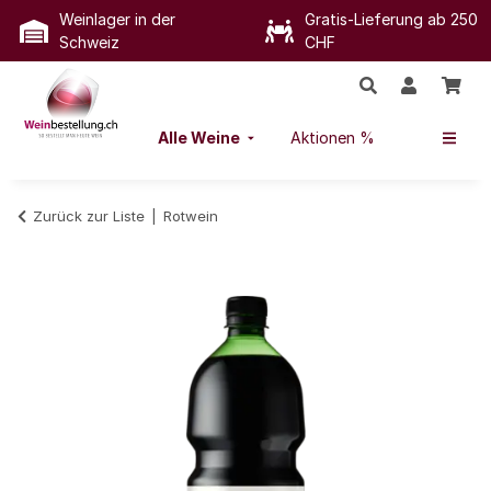
Weinlager in der
Gratis-Lieferung ab 250
Schweiz
CHF
Alle Weine
Aktionen %
Zurück zur Liste
Rotwein