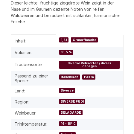
Dieser leichte, fruchtige ziegelrote
Wein
zeigt in der
Nase und im Gaumen dezente Noten von reifen
Waldbeeren und bezaubert mit schlanker, harmonischer
Frische.
Produkteigenschaft
Wert
1,5 l
Grossflasche
Inhalt:
Volumen:
10,5 %
diverse Rebsorten / divers
Traubensorte:
cépages
Passend zu einer
Italienisch
Pasta
Speise:
Land:
Diverse
Region:
DIVERSE PR DI
Weinbauer:
DELAGARDE
Trinktemperatur:
16 - 18° C