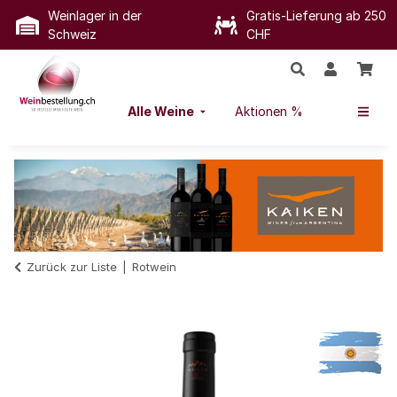
Weinlager in der
Gratis-Lieferung ab 250
Schweiz
CHF
Alle Weine
Aktionen %
Zurück zur Liste
Rotwein