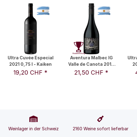
Ultra Cuvée Especial
Aventura Malbec IG
Ult
2021 0,75 l - Kaiken
Valle de Canota 2019
20
0,75 l - Kaiken
19,20 CHF
*
21,50 CHF
*
Weinlager in der Schweiz
2160 Weine sofort lieferbar