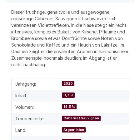
Dieser fruchtige, gehaltvolle und ausgewogene
reinsortige Cabernet Sauvignon ist schwarzrot mit
vereinzelten Violettreflexen. In die Nase steigt ein recht
intensives, komplexes Bukett von Kirsche, Pflaume und
Brombeere sowie etwas Dörrfrüchte sowie Noten von
Schokolade und Kaffee und ein Hauch von Lakritze. Im
Gaumen zeigt er die erwähnten Aromen in harmonischem
Zusammenspiel nochmals deutlich; im Abgang ist er
recht nachhaltig.
Produkteigenschaft
Wert
Jahrgang:
2020
Inhalt:
0,75 l
Volumen:
14,5 %
Traubensorte:
Cabernet Sauvignon
Land:
Argentinien