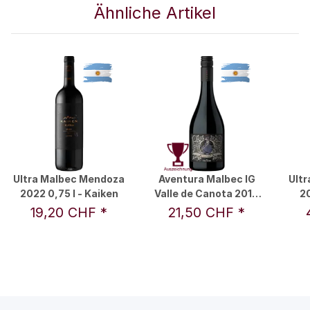
Ähnliche Artikel
Ultra Malbec Mendoza
Aventura Malbec IG
Ult
2022 0,75 l - Kaiken
Valle de Canota 2019
20
0,75 l - Kaiken
19,20 CHF
*
21,50 CHF
*