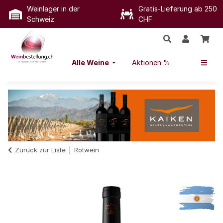
Weinlager in der
Gratis-Lieferung ab 250
Schweiz
CHF
Alle Weine
Aktionen %
Zurück zur Liste
Rotwein