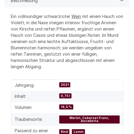
Beschreibung
Ein vollmundiger schwarzroter
Wein
mit einem Hauch von
Violett; in die Nase steigen intensiv fruchtige Aromen
von Kirsche und reifen Pflaumen, ergänzt von einem
Hauch von Cassis und etwas blumigen Noten. Im Mund
vereinen sich eine leichte Auftaktsüsse, Frucht- und
Blumennoten harmonisch; sie werden umgeben von
reifen Tanninen, gestützt von einer fülligen,
harmonischen Struktur und abgeschlossen mit einem
langen Abgang.
Produkteigenschaft
Wert
Jahrgang:
2021
Inhalt:
0,75 l
Volumen:
14,5 %
Merlot, Cabernet Franc,
Traubensorte:
Ancellotta
Passend zu einer
Rind
Lamm