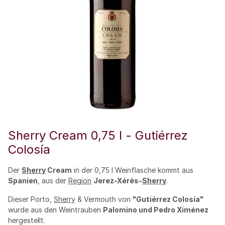
Sherry Cream 0,75 l - Gutiérrez
Colosía
Der
Sherry
Cream
in der 0,75 l Weinflasche kommt aus
Spanien
, aus der
Region
Jerez-Xérès-
Sherry
.
Dieser Porto,
Sherry
& Vermouth von
"Gutiérrez Colosía"
wurde aus den Weintrauben
Palomino und Pedro Ximénez
hergestellt.