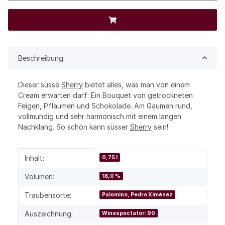
Beschreibung
Dieser süsse
Sherry
bietet alles, was man von einem
Cream erwarten darf: Ein Bouquet von getrockneten
Feigen, Pflaumen und Schokolade. Am Gaumen rund,
vollmundig und sehr harmonisch mit einem langen
Nachklang. So schön kann süsser
Sherry
sein!
Produkteigenschaft
Wert
Inhalt:
0,75 l
Volumen:
18,0 %
Traubensorte:
Palomino, Pedro Ximénez
Auszeichnung:
Winespectator: 90