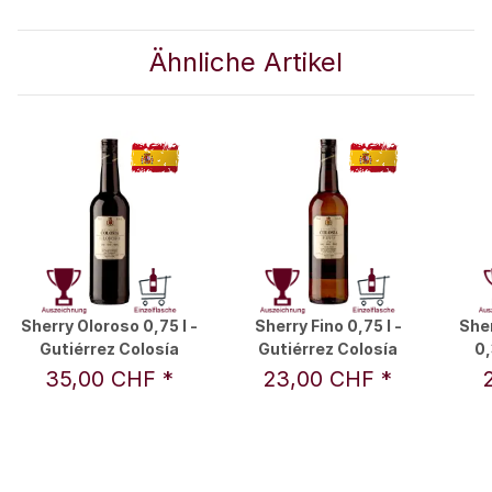
Ähnliche Artikel
Sherry Oloroso 0,75 l -
Sherry Fino 0,75 l -
She
Gutiérrez Colosía
Gutiérrez Colosía
0,
35,00 CHF
*
23,00 CHF
*