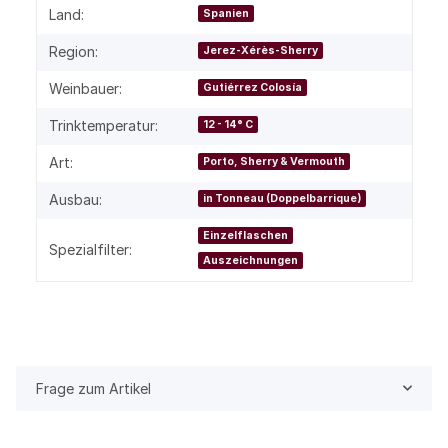
Land:
Spanien
Region:
Jerez-Xérès-Sherry
Weinbauer:
Gutiérrez Colosía
Trinktemperatur:
12 - 14° C
Art:
Porto, Sherry & Vermouth
Ausbau:
in Tonneau (Doppelbarrique)
Einzelflaschen
Spezialfilter:
Auszeichnungen
Frage zum Artikel