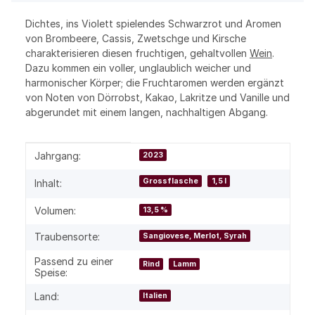
Dichtes, ins Violett spielendes Schwarzrot und Aromen
von Brombeere, Cassis, Zwetschge und Kirsche
charakterisieren diesen fruchtigen, gehaltvollen
Wein
.
Dazu kommen ein voller, unglaublich weicher und
harmonischer Körper; die Fruchtaromen werden ergänzt
von Noten von Dörrobst, Kakao, Lakritze und Vanille und
abgerundet mit einem langen, nachhaltigen Abgang.
Produkteigenschaft
Wert
Jahrgang:
2023
Grossflasche
1,5 l
Inhalt:
Volumen:
13,5 %
Traubensorte:
Sangiovese, Merlot, Syrah
Passend zu einer
Rind
Lamm
Speise:
Land:
Italien