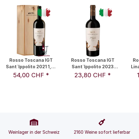
Rosso Toscana IGT
Rosso Toscana IGT
Ro
Sant`Ippolito 2021 1,5 l
Sant`Ippolito 2023
Lin
- Leonardo da Vinci
0,75 l - Leonardo da
L
54,00 CHF
*
23,80 CHF
*
Vinci
Weinlager in der Schweiz
2160 Weine sofort lieferbar