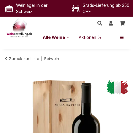
Weinlager in der
Gratis-Lieferung ab 250
Schweiz
CHF
Alle Weine
Aktionen %
Zurück zur Liste
Rotwein