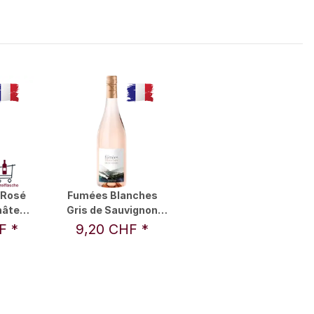
 Rosé
Fumées Blanches
Château
Gris de Sauvignon
nes
Rosé 2025 0,75 l -
HF
*
9,20 CHF
*
Francois Lurton