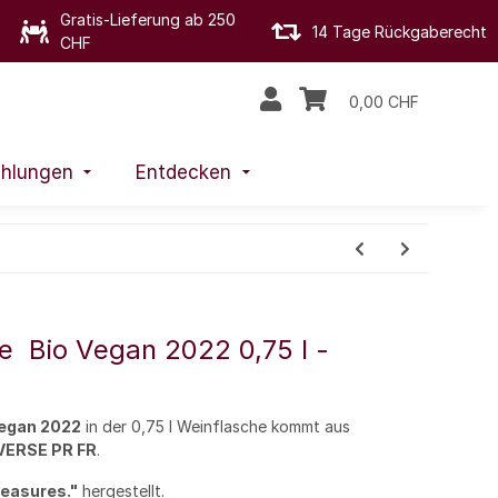
Gratis-Lieferung ab 250
14 Tage Rückgaberecht
CHF
0,00 CHF
hlungen
Entdecken
  Bio Vegan 2022 0,75 l -
 Vegan 2022
in der 0,75 l Weinflasche kommt aus
VERSE PR FR
.
reasures."
hergestellt.