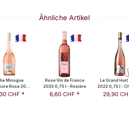
Ähnliche Artikel
lie Minogue
Rosé Vin de France
Le Grand Huit
ture Rosé 2022
2025 0,75 l - Rosière
2022 0,75 l - 
 - Kylie Minogue
Les Valenti
,30 CHF
*
6,60 CHF
*
29,90 C
Wines