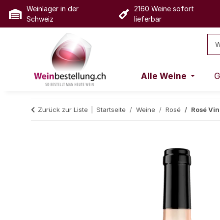
Weinlager in der
2160 Weine sofort
Schweiz
lieferbar
Alle Weine
G
Zurück zur Liste
Startseite
Weine
Rosé
Rosé Vin