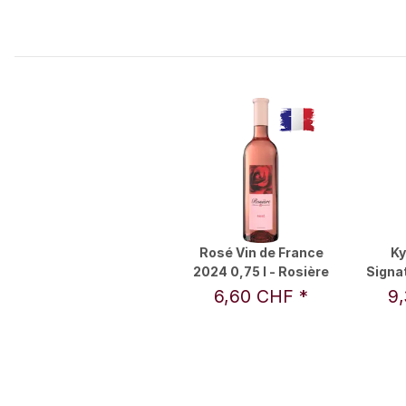
Rosé Vin de France
Ky
2024 0,75 l - Rosière
Signa
0,75 l
6,60 CHF
*
9