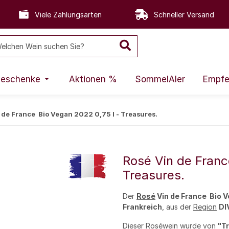
Viele Zahlungsarten
Schneller Versand
eschenke
Aktionen %
SommelAIer
Empfe
 de France  Bio Vegan 2022 0,75 l - Treasures.
Rosé Vin de France
Treasures.
Der
Rosé
Vin de France  Bio
Frankreich
, aus der
Region
DI
Dieser Roséwein wurde von
"T