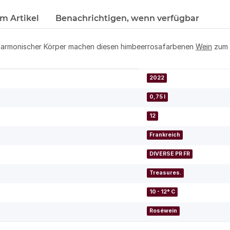
m Artikel
Benachrichtigen, wenn verfügbar
 harmonischer Körper machen diesen himbeerrosafarbenen
Wein
zum l
2022
0,75 l
12
Frankreich
DIVERSE PR FR
Treasures.
10 - 12° C
Roséwein