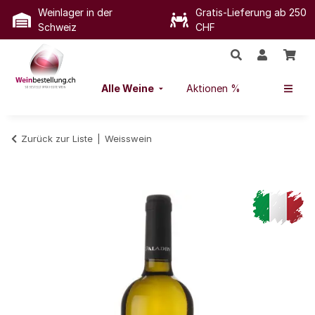
Weinlager in der
Gratis-Lieferung ab 250
Schweiz
CHF
Alle Weine
Aktionen %
Zurück zur Liste
Weisswein