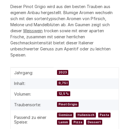
Dieser Pinot Grigio wird aus den besten Trauben aus
eigenem Anbau hergestellt. Blumige Aromen wechseln
sich mit den sortentypischen Aromen von Pfirsich,
Melone und Mandelblüten ab. Am Gaumen zeigt sich
dieser
Weisswein
trocken sowie mit einer aparten
Frische, zusammen mit seiner herrlichen
Geschmacksintensität bietet dieser Italiener
unbeschwerter Genuss zum Aperitif oder zu leichten
Speisen.
Produkteigenschaft
Wert
Jahrgang:
2023
Inhalt:
0,75 l
Volumen:
12,5 %
Traubensorte:
Pinot Grigio
Gemüse
Italienisch
Pasta
Passend zu einer
Speise:
Lamm
Pizza
Dessert