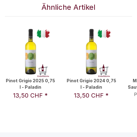
Ähnliche Artikel
Pinot Grigio 2025 0,75
Pinot Grigio 2024 0,75
M
l - Paladin
l - Paladin
Sau
13,50 CHF
*
13,50 CHF
*
P