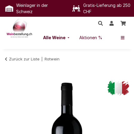
Weinlager in der
Gratis-Lieferung ab 250
Schweiz
CHF
Alle Weine
Aktionen %
Zurück zur Liste
Rotwein