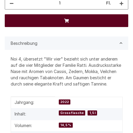
Fl.
Beschreibung
Noi 4, übersetzt "Wir vier" bezieht sich unter anderem
auf die vier Mitglieder der Familie Ratti. Ausdrucksstarke
Nase mit Aromen von Cassis, Zedern, Mokka, Veilchen
und rauchigen Tabaknoten. Am Gaumen besticht er
durch seine elegante Kraft und saftigen Tannine.
Produkteigenschaft
Wert
Jahrgang:
2022
Grossflasche
1,5 l
Inhalt:
Volumen:
14,5 %