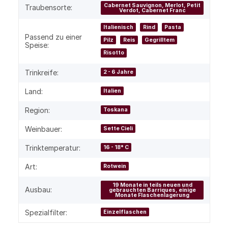
Cabernet Sauvignon, Merlot, Petit
Traubensorte:
Verdot, Cabernet Franc
Italienisch
Rind
Pasta
Passend zu einer
Pilz
Reis
Gegrilltem
Speise:
Risotto
Trinkreife:
2 - 6 Jahre
Land:
Italien
Region:
Toskana
Weinbauer:
Sette Cieli
Trinktemperatur:
16 - 18° C
Art:
Rotwein
19 Monate in teils neuen und
Ausbau:
gebrauchten Barriques, einige
Monate Flaschenlagerung
Spezialfilter:
Einzelflaschen