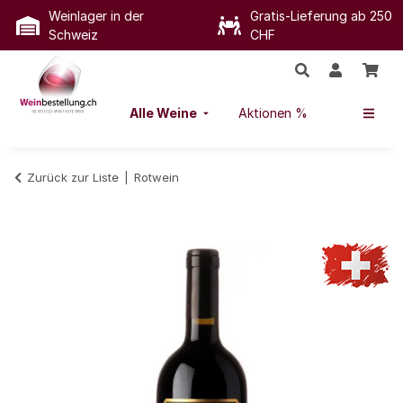
Weinlager in der
Gratis-Lieferung ab 250
Schweiz
CHF
Alle Weine
Aktionen %
Zurück zur Liste
Rotwein