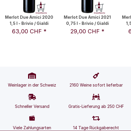
Merlot Due Amici 2020
Merlot Due Amici 2021
Merl
1,5 l - Brivio / Gialdi
0,75 l - Brivio / Gialdi
1,
63,00 CHF
*
29,00 CHF
*
Weinlager in der Schweiz
2160 Weine sofort lieferbar
Schneller Versand
Gratis-Lieferung ab 250 CHF
Viele Zahlungsarten
14 Tage Rückgaberecht