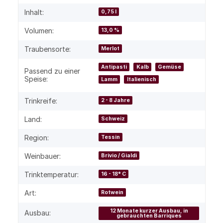
Inhalt:
0,75 l
Volumen:
13,0 %
Traubensorte:
Merlot
Antipasti
Kalb
Gemüse
Passend zu einer
Speise:
Lamm
Italienisch
Trinkreife:
2 - 8 Jahre
Land:
Schweiz
Region:
Tessin
Weinbauer:
Brivio / Gialdi
Trinktemperatur:
16 - 18° C
Art:
Rotwein
12 Monate kurzer Ausbau, in
Ausbau:
gebrauchten Barriques