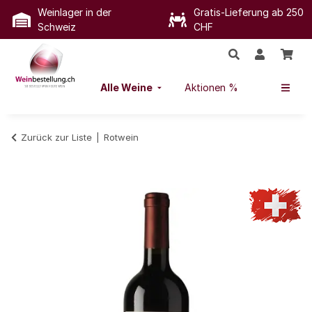
Weinlager in der
Gratis-Lieferung ab 250
Schweiz
CHF
Alle Weine
Aktionen %
Zurück zur Liste
Rotwein