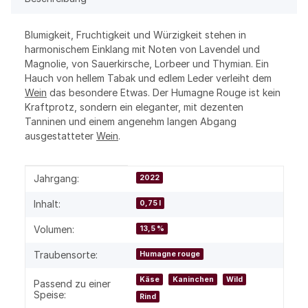
Blumigkeit, Fruchtigkeit und Würzigkeit stehen in
harmonischem Einklang mit Noten von Lavendel und
Magnolie, von Sauerkirsche, Lorbeer und Thymian. Ein
Hauch von hellem Tabak und edlem Leder verleiht dem
Wein
das besondere Etwas. Der Humagne Rouge ist kein
Kraftprotz, sondern ein eleganter, mit dezenten
Tanninen und einem angenehm langen Abgang
ausgestatteter
Wein
.
Produkteigenschaft
Wert
Jahrgang:
2022
Inhalt:
0,75 l
Volumen:
13,5 %
Traubensorte:
Humagne rouge
Käse
Kaninchen
Wild
Passend zu einer
Speise:
Rind