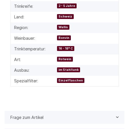
Trinkreife:
2 - 5 Jahre
Land:
Schweiz
Region:
Wallis
Weinbauer:
Bonvin
Trinktemperatur:
16 - 18° C
Art:
Rotwein
Ausbau:
im Stahltank
Spezialfilter:
Einzelflaschen
Frage zum Artikel