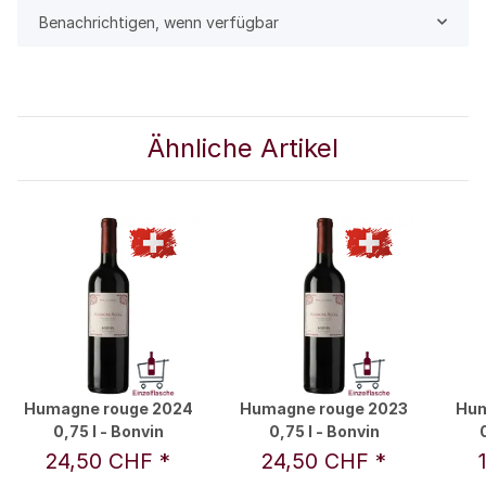
Benachrichtigen, wenn verfügbar
Ähnliche Artikel
Humagne rouge 2024
Humagne rouge 2023
Hum
0,75 l - Bonvin
0,75 l - Bonvin
24,50 CHF
*
24,50 CHF
*