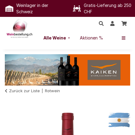
Weinlager in der
Gratis-Lieferung ab 250
Schweiz
CHF
Alle Weine
Aktionen %
Zurück zur Liste
Rotwein