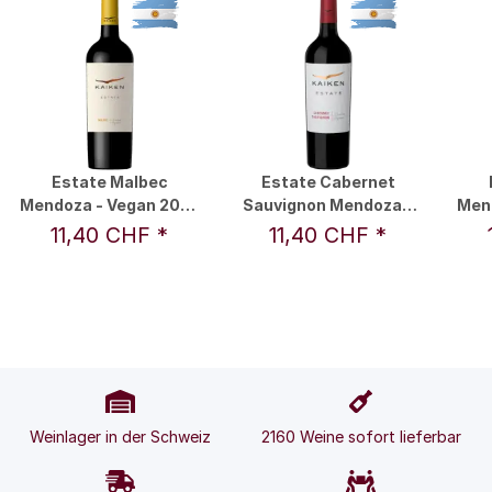
Estate Malbec
Estate Cabernet
Mendoza - Vegan 2022
Sauvignon Mendoza -
Men
0,75 l - Kaiken
Vegan 2023 0,75 l -
11,40 CHF
*
11,40 CHF
*
Kaiken
Weinlager in der Schweiz
2160 Weine sofort lieferbar