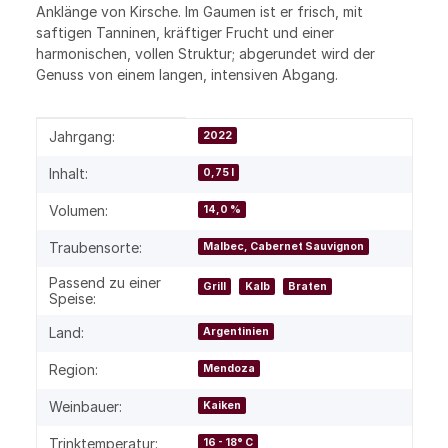
Anklänge von Kirsche. Im Gaumen ist er frisch, mit
saftigen Tanninen, kräftiger Frucht und einer
harmonischen, vollen Struktur; abgerundet wird der
Genuss von einem langen, intensiven Abgang.
Produkteigenschaft
Wert
Jahrgang:
2022
Inhalt:
0,75 l
Volumen:
14,0 %
Traubensorte:
Malbec, Cabernet Sauvignon
Passend zu einer
Grill
Kalb
Braten
Speise:
Land:
Argentinien
Region:
Mendoza
Weinbauer:
Kaiken
Trinktemperatur:
16 - 18° C