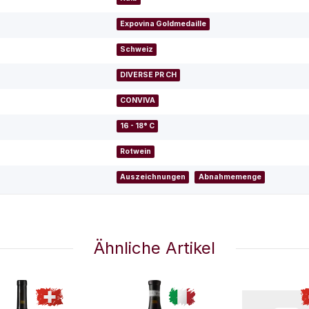
Expovina Goldmedaille
Schweiz
DIVERSE PR CH
CONVIVA
16 - 18° C
Rotwein
Auszeichnungen
Abnahmemenge
Ähnliche Artikel