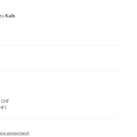
 zu
Kalb
.
0 CHF
CHF
)
land abweichend)