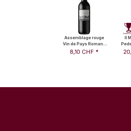
Assemblage rouge
Il 
Vin de Pays Romand
Pede
2023 0,5 l -
DOC 20
8,10 CHF
*
20
Silhouette
& Di