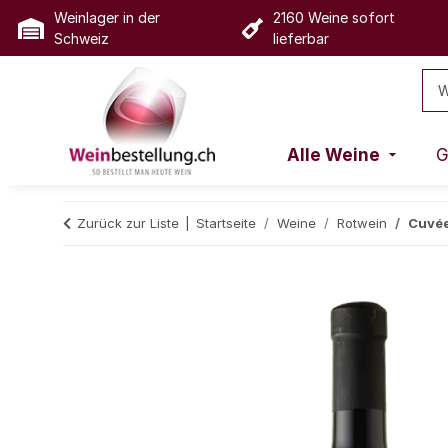
Weinlager in der
2160 Weine sofort
Schweiz
lieferbar
Alle Weine
G
Zurück zur Liste
Startseite
Weine
Rotwein
Cuvée