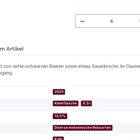
m Artikel
t von reifen schwarzen Beeren sowie etwas Sauerkirsche. Im Gaumen 
bgang.
2023
Kleinflasche
0,5 l
13,5 %
Diverse einheimische Rebsorten
Kalb