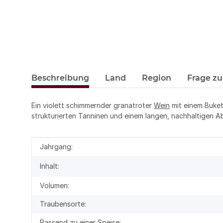
Beschreibung
Land
Region
Frage zu
Ein violett schimmernder granatroter
Wein
mit einem Buket
strukturierten Tanninen und einem langen, nachhaltigen A
Produkteigenschaft
Wert
Jahrgang:
Inhalt:
Volumen:
Traubensorte:
Passend zu einer Speise: