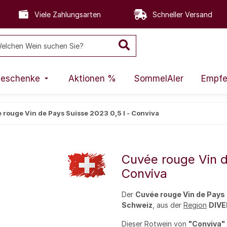
Viele Zahlungsarten
Schneller Versand
eschenke
Aktionen %
SommelAIer
Empfe
 rouge Vin de Pays Suisse 2023 0,5 l - Conviva
Cuvée rouge Vin d
Conviva
Der
Cuvée rouge Vin de Pays
Schweiz
, aus der
Region
DIVE
Dieser
Rotwein
von
"Conviva"