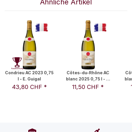
Ähnliche Artikel
Condrieu AC 2023 0,75
Côtes-du-Rhône AC
Cô
l - E. Guigal
blanc 2025 0,75 l - E.
bla
Guigal
43,80 CHF
*
11,50 CHF
*