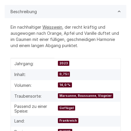
Beschreibung
Ein nachhaltiger
Weisswein
, der recht kräftig und
ausgewogen nach Orange, Apfel und Vanille duftet und
im Gaumen mit einer fülligen, geschmeidigen Harmonie
und einem langen Abgang punktet.
Produkteigenschaft
Wert
Jahrgang:
2023
Inhalt:
0,75 l
Volumen:
14,0 %
Traubensorte:
Marsanne, Roussanne, Viognier
Passend zu einer
Geflügel
Speise:
Land:
Frankreich