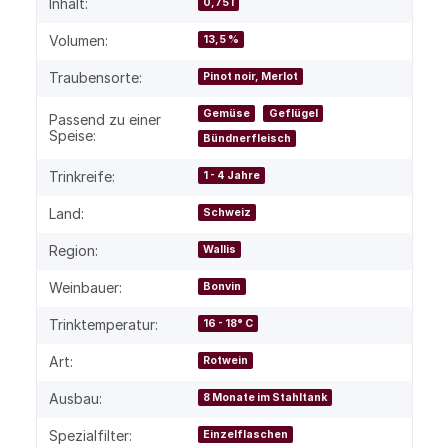
Inhalt:
0,75 l
Volumen:
13,5 %
Traubensorte:
Pinot noir, Merlot
Gemüse
Geflügel
Passend zu einer
Speise:
Bündnerfleisch
Trinkreife:
1 - 4 Jahre
Land:
Schweiz
Region:
Wallis
Weinbauer:
Bonvin
Trinktemperatur:
16 - 18° C
Art:
Rotwein
Ausbau:
8 Monate im Stahltank
Spezialfilter:
Einzelflaschen