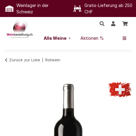
Weinlager in der
Gratis-Lieferung ab 250
Schweiz
CHF
Alle Weine
Aktionen %
Zurück zur Liste
Rotwein