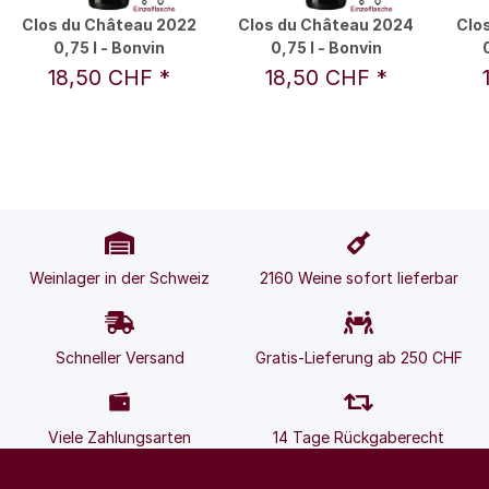
Clos du Château 2022
Clos du Château 2024
Clo
0,75 l - Bonvin
0,75 l - Bonvin
18,50 CHF
*
18,50 CHF
*
Weinlager in der Schweiz
2160 Weine sofort lieferbar
Schneller Versand
Gratis-Lieferung ab 250 CHF
Viele Zahlungsarten
14 Tage Rückgaberecht