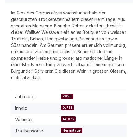
Im Clos des Corbassières wächst innerhalb der
geschützten Trockensteinmauern dieser Hermitage. Aus
sehr alten Marsanne-Blanche-Reben gekeltert, besitzt
dieser Walliser
Weisswein
ein edles Bouquet von weissen
Trüffeln, Birnen, Honigwabe und Piniennadeln sowie
Süssmandeln. Am Gaumen präsentiert er sich vollmundig,
cremig und zugleich mineralisch. Schmeichelnd mit
spannender Herbe und grosser aro matischer Länge. In
einer Blindverkostung verwechselbar mit einem grossen
Burgunder! Servieren Sie diesen
Wein
in grossen Gläsern,
nicht allzu kalt.
Produkteigenschaft
Wert
Jahrgang:
2020
Inhalt:
0,75 l
Volumen:
14,0 %
Traubensorte:
Hermitage