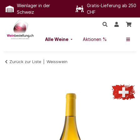
Weinlager in der
Gratis-Lieferung ab 250
Schweiz
CHF
Alle Weine
Aktionen %
Zurück zur Liste
Weisswein