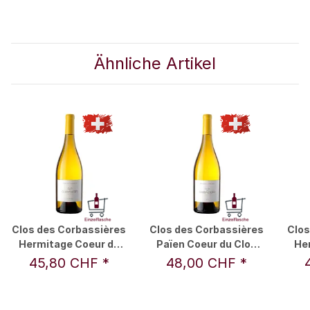
Ähnliche Artikel
Clos des Corbassières
Clos des Corbassières
Clos
Hermitage Coeur du
Païen Coeur du Clos
He
Clos 2022 0,75 l -
2023 0,75 l - Domaine
C
45,80 CHF
*
48,00 CHF
*
Domaine Cornulus
Cornulus
Do