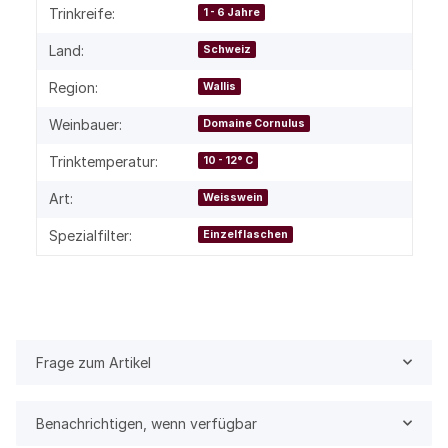
Trinkreife:
1 - 6 Jahre
Land:
Schweiz
Region:
Wallis
Weinbauer:
Domaine Cornulus
Trinktemperatur:
10 - 12° C
Art:
Weisswein
Spezialfilter:
Einzelflaschen
Frage zum Artikel
Benachrichtigen, wenn verfügbar