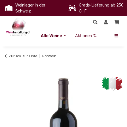
Weinlager in der
Gratis-Lieferung ab 250
Schweiz
CHF
Alle Weine
Aktionen %
Zurück zur Liste
Rotwein