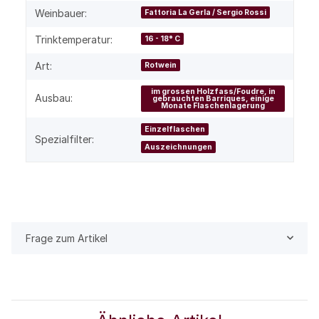
Weinbauer:
Fattoria La Gerla / Sergio Rossi
Trinktemperatur:
16 - 18° C
Art:
Rotwein
im grossen Holzfass/Foudre, in
Ausbau:
gebrauchten Barriques, einige
Monate Flaschenlagerung
Einzelflaschen
Spezialfilter:
Auszeichnungen
Frage zum Artikel