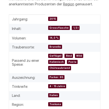
anerkanntesten Produzenten der
Region
gemausert.
Produkteigenschaft
Wert
Jahrgang:
2015
Grossflasche
1,5 l
Inhalt:
Volumen:
14,0 %
Traubensorte:
Brunello
Geflügel
Rind
Wild
Passend zu einer
Italienisch
Pasta
Speise:
Châteaubriand
Auszeichnung:
Parker: 95
Trinkreife:
4 - 15 Jahre
Land:
Italien
Region:
Toskana