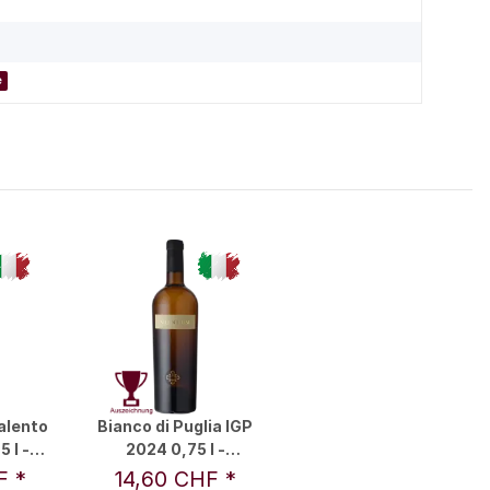
e
alento
Bianco di Puglia IGP
 l -
2024 0,75 l -
Silentium
HF
*
14,60 CHF
*