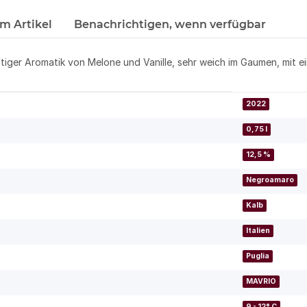
m Artikel
Benachrichtigen, wenn verfügbar
ftiger Aromatik von Melone und Vanille, sehr weich im Gaumen, mit e
2022
0,75 l
12,5 %
Negroamaro
Kalb
Italien
Puglia
MAVRIO
9 - 12° C