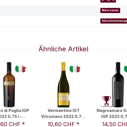
Weisswein
Abnahmemeng
Ähnliche Artikel
o di Puglia IGP
Vermentino IGT
Negroamaro S
022 0,75 l -
Vitruviano 2022 0,75 l
IGP 2022 0,75
Silentium
- Leonardo da Vinci
Mavrio
,60 CHF
*
10,60 CHF
*
14,50 C