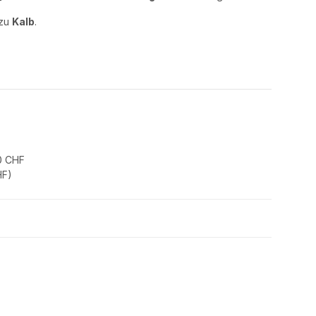
 zu
Kalb
.
0 CHF
HF
)