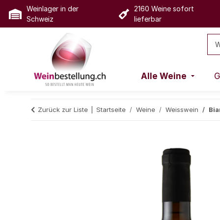
Weinlager in der
2160 Weine sofort
Schweiz
lieferbar
Alle Weine
G
Zurück zur Liste
Startseite
Weine
Weisswein
Bia