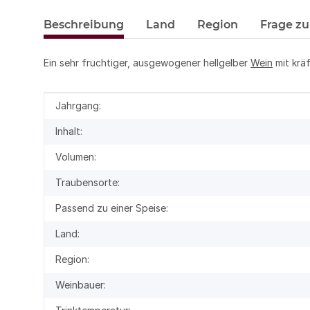
Beschreibung
Land
Region
Frage zu
Ein sehr fruchtiger, ausgewogener hellgelber
Wein
mit krä
Produkteigenschaft
Wert
Jahrgang:
Inhalt:
Volumen:
Traubensorte:
Passend zu einer Speise:
Land:
Region:
Weinbauer: