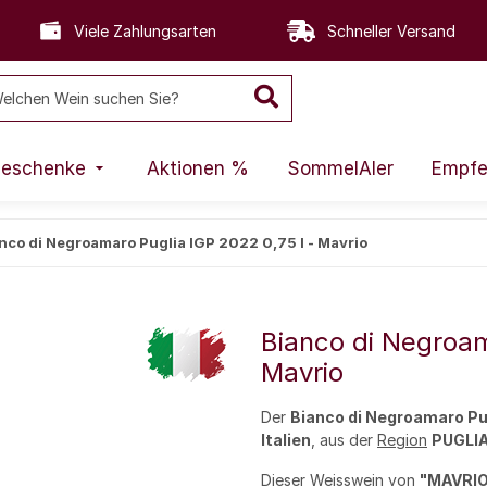
Viele Zahlungsarten
Schneller Versand
eschenke
Aktionen %
SommelAIer
Empfe
nco di Negroamaro Puglia IGP 2022 0,75 l - Mavrio
Bianco di Negroam
Mavrio
Der
Bianco di Negroamaro Pu
Italien
, aus der
Region
PUGLI
Dieser
Weisswein
von
"
MAVRI