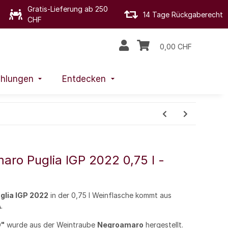
Gratis-Lieferung ab 250
14 Tage Rückgaberecht
CHF
0,00 CHF
hlungen
Entdecken
aro Puglia IGP 2022 0,75 l -
glia IGP 2022
in der 0,75 l Weinflasche kommt aus
A
.
O
"
wurde aus der Weintraube
Negroamaro
hergestellt.