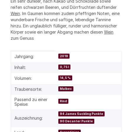
Ein sehr dunkler, nach Kakao und Schokolade sowie
reifen schwarzen Beeren, und Dörrfruchten duftender
Wein
. Im Gaumen kommen zudem pfeffrigen Noten, eine
wunderbare Frische und saftige, lebendige Tannine
hinzu. Ein unglaublich fülliger, runder und harmonischer
Körper sowie ein langer Abgang machen diesen
Wein
zum Genuss
Produkteigenschaft
Wert
Jahrgang:
2019
Inhalt:
0,75 l
Volumen:
14,5 %
Traubensorte:
Malbec
Passend zu einer
Rind
Speise:
94 James Suckling Punkte
Auszeichnung:
90 Decanter Punkte