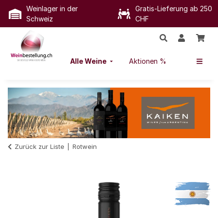
Weinlager in der
Gratis-Lieferung ab 250
Schweiz
CHF
Alle Weine
Aktionen %
Zurück zur Liste
Rotwein