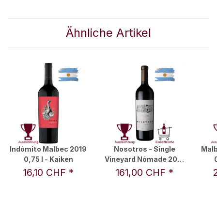
Ähnliche Artikel
Indómito Malbec 2019
Nosotros - Single
Malb
0,75 l - Kaiken
Vineyard Nómade 2019
0,75 l - Susana Balbo
16,10 CHF
*
161,00 CHF
*
Wines