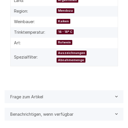
Land:
Argentinien
Region:
Mendoza
Weinbauer:
Kaiken
Trinktemperatur:
16 - 18° C
Art:
Rotwein
Auszeichnungen
Spezialfilter:
Abnahmemenge
Frage zum Artikel
Benachrichtigen, wenn verfügbar