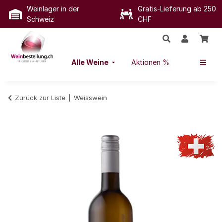
Weinlager in der
Gratis-Lieferung ab 250
Schweiz
CHF
Alle Weine
Aktionen %
Zurück zur Liste
Weisswein