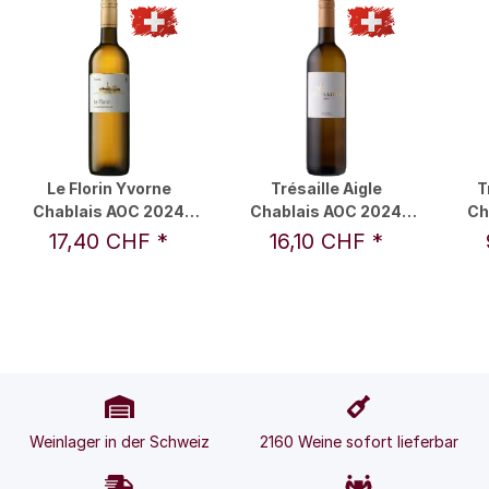
Le Florin Yvorne
Trésaille Aigle
T
Chablais AOC 2024
Chablais AOC 2024
Ch
0,75 l - Celliers du
0,75 l - Celliers du
0,3
17,40 CHF
*
16,10 CHF
*
Chablais
Chablais
Weinlager in der Schweiz
2160 Weine sofort lieferbar