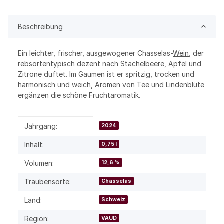
Beschreibung
Ein leichter, frischer, ausgewogener Chasselas-
Wein
, der
rebsortentypisch dezent nach Stachelbeere, Apfel und
Zitrone duftet. Im Gaumen ist er spritzig, trocken und
harmonisch und weich, Aromen von Tee und Lindenblüte
ergänzen die schöne Fruchtaromatik.
Produkteigenschaft
Wert
Jahrgang:
2024
Inhalt:
0,75 l
Volumen:
12,6 %
Traubensorte:
Chasselas
Land:
Schweiz
Region:
VAUD