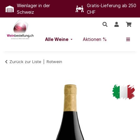
Weinlager in der
Gratis-Lieferung ab 250
Schweiz
CHF
Alle Weine
Aktionen %
Zurück zur Liste
Rotwein