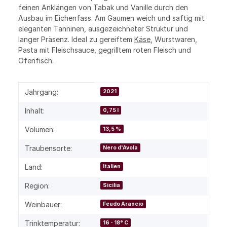
feinen Anklängen von Tabak und Vanille durch den
Ausbau im Eichenfass. Am Gaumen weich und saftig mit
eleganten Tanninen, ausgezeichneter Struktur und
langer Präsenz. Ideal zu gereiftem
Käse
, Wurstwaren,
Pasta mit Fleischsauce, gegrilltem roten Fleisch und
Ofenfisch.
Produkteigenschaft
Wert
Jahrgang:
2021
Inhalt:
0,75 l
Volumen:
13,5 %
Traubensorte:
Nero d'Avola
Land:
Italien
Region:
Sicilia
Weinbauer:
Feudo Arancio
Trinktemperatur:
16 - 18° C