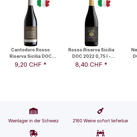
Cantodoro Rosso
Rosso Riserva Sicilia
Ne
Riserva Sicilia DOC
DOC 2022 0,75 l -
D
2021 0,75 l - Feudo
Feudo Arancio
9,20 CHF
*
8,40 CHF
*
Arancio
Weinlager in der Schweiz
2160 Weine sofort lieferbar