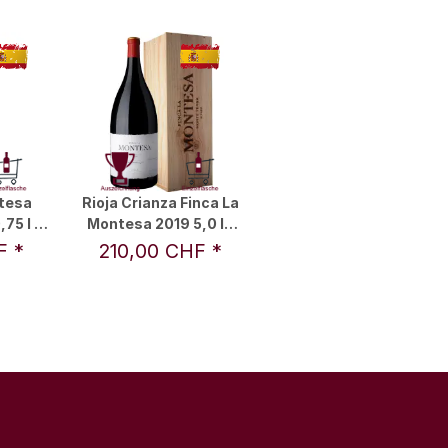
tesa
Rioja Crianza Finca La
75 l -
Montesa 2019 5,0 l -
emondo
Bodega Palacios
HF
*
210,00 CHF
*
Remondo