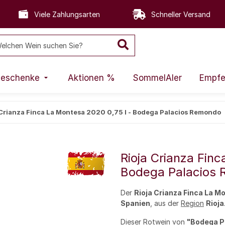
Viele Zahlungsarten
Schneller Versand
eschenke
Aktionen %
SommelAIer
Empfe
 Crianza Finca La Montesa 2020 0,75 l - Bodega Palacios Remondo
Rioja Crianza Fin
Bodega Palacios
Der
Rioja Crianza Finca La 
Spanien
, aus der
Region
Rioja
Dieser
Rotwein
von
"Bodega P