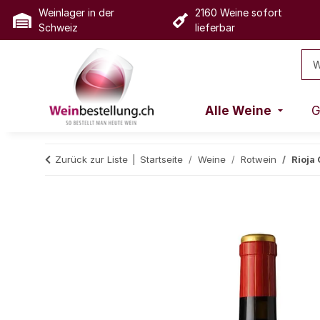
Weinlager in der
2160 Weine sofort
Schweiz
lieferbar
Alle Weine
G
Zurück zur Liste
Startseite
Weine
Rotwein
Rioja