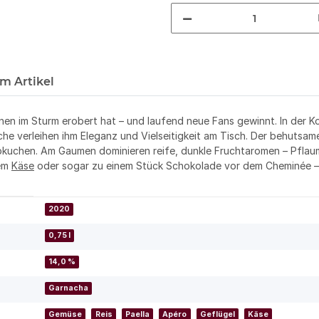
m Artikel
nen im Sturm erobert hat – und laufend neue Fans gewinnt. In der Kom
he verleihen ihm Eleganz und Vielseitigkeit am Tisch. Der behutsam
uchen. Am Gaumen dominieren reife, dunkle Fruchtaromen – Pflaume
tem
Käse
oder sogar zu einem Stück Schokolade vor dem Cheminée –
2020
0,75 l
14,0 %
Garnacha
Gemüse
Reis
Paella
Apéro
Geflügel
Käse