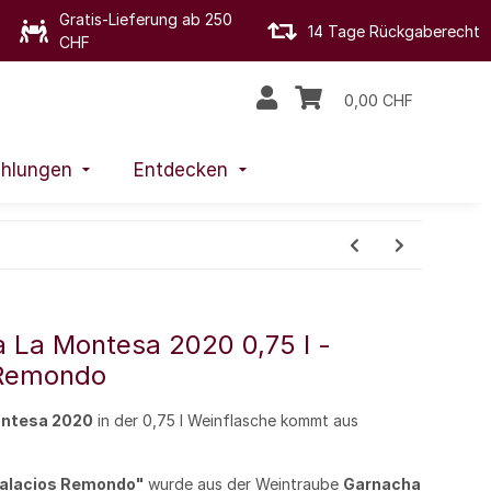
Gratis-Lieferung ab 250
14 Tage Rückgaberecht
CHF
0,00 CHF
hlungen
Entdecken
ca La Montesa 2020 0,75 l -
 Remondo
Montesa 2020
in der 0,75 l Weinflasche kommt aus
.
alacios Remondo"
wurde aus der Weintraube
Garnacha