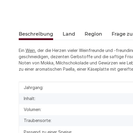
Beschreibung
Land
Region
Frage zu
Ein
Wein
, der die Herzen vieler Weinfreunde und -freundin
geschmeidigen, dezenten Gerbstoffe und die saftige Frisc
Noten von Mokka, Milchschokolade und Gewürzen wie Lebk
zu einer aromatischen Paella, einer Käseplatte mit gereif
Produkteigenschaft
Wert
Jahrgang:
Inhalt:
Volumen:
Traubensorte:
Passend zu einer Speise: