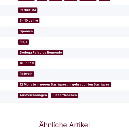
Parker: 93
3 - 10 Jahre
Spanien
Rioja
Bodega Palacios Remondo
16 - 18° C
Rotwein
12 Monate in neuen Barriques, in gebrauchten Barriques
Auszeichnungen
Einzelflaschen
Ähnliche Artikel