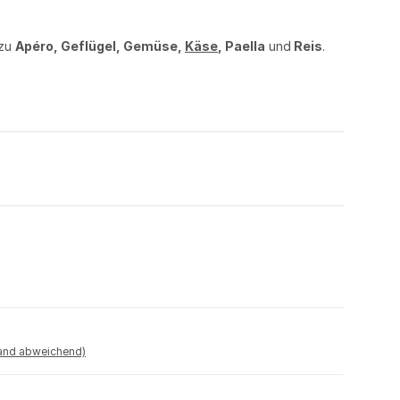
 zu
Apéro, Geflügel, Gemüse,
Käse
, Paella
und
Reis
.
land abweichend)