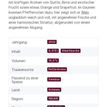
mit kräftigen Aromen von Quitte, Birne und exotischer
Frucht sowie etwas Orange und Grapefruit. Im Gaumen
kommen Pfeffernoten dazu; hier zeigt sich er
Wein
unglaublich weich und voll, mit angenehmer Frische und
einer harmonischen Struktur, abgerundet von einem
angenehmen Abgang.
Produkteigenschaft
Wert
Jahrgang:
2022
0,375 l
Kleinflasche
Inhalt:
Volumen:
14,0 %
Traubensorte:
Petite Arvine
Passend zu einer
Gemüse
Speise:
Land:
Schweiz
Region:
VALAIS