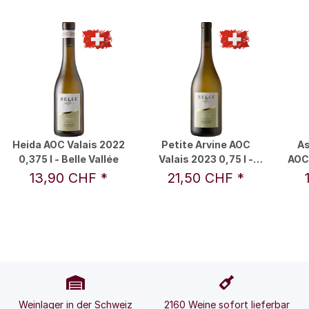
Heida AOC Valais 2022
Petite Arvine AOC
As
0,375 l - Belle Vallée
Valais 2023 0,75 l -
AOC 
Belle Vallée
13,90 CHF
*
21,50 CHF
*
Weinlager in der Schweiz
2160 Weine sofort lieferbar