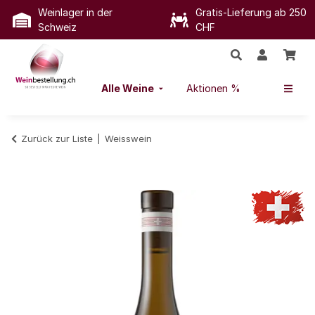
Weinlager in der
Gratis-Lieferung ab 250
Schweiz
CHF
Alle Weine
Aktionen %
Zurück zur Liste
Weisswein