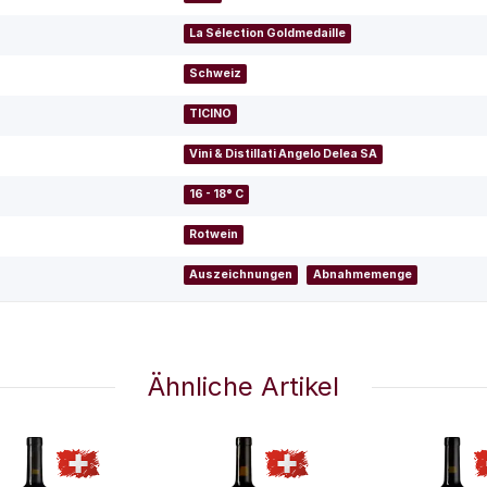
La Sélection Goldmedaille
Schweiz
TICINO
Vini & Distillati Angelo Delea SA
16 - 18° C
Rotwein
Auszeichnungen
Abnahmemenge
Ähnliche Artikel