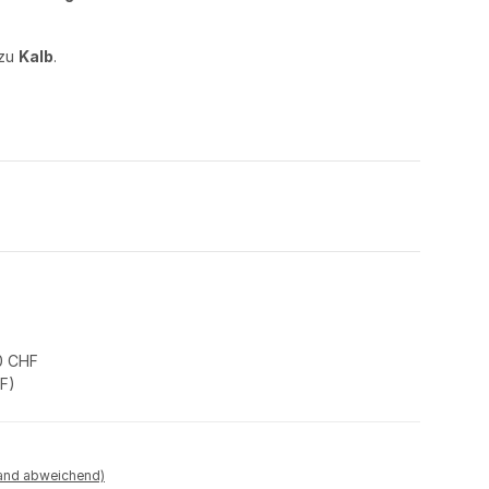
 zu
Kalb
.
0 CHF
HF
)
land abweichend)