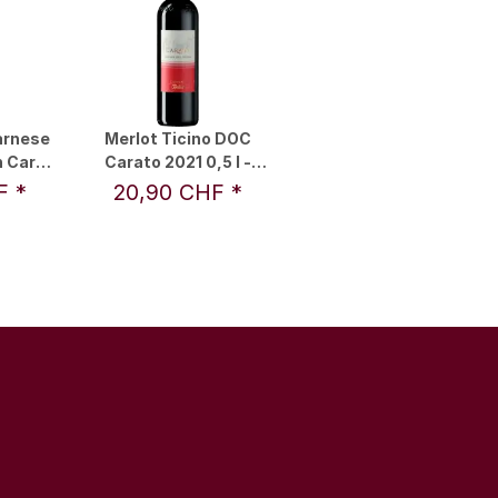
arnese
Merlot Ticino DOC
 Carlo
Carato 2021 0,5 l -
Vini &
Vini & Distillati Angelo
HF
*
20,90 CHF
*
gelo
Delea SA
A