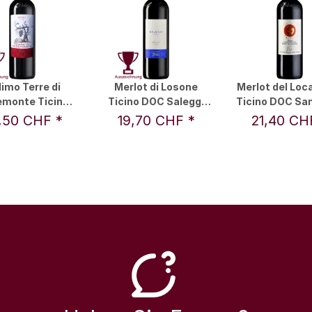
Mimo Terre di
Merlot di Losone
Merlot del Loc
monte Ticino
Ticino DOC Saleggi
Ticino DOC San
23 0,75 l - Vini
2022 0,75 l - Vini &
2022 0,75 l - 
,50 CHF
*
19,70 CHF
*
21,40 C
stillati Angelo
Distillati Angelo
Distillati An
Delea SA
Delea SA
Delea S