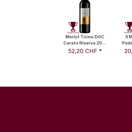
Merlot Ticino DOC
Il 
Carato Riserva 2021
Pede
0,75 l - Vini & Distillati
DOC 20
52,20 CHF
*
20
Angelo Delea SA
& Di