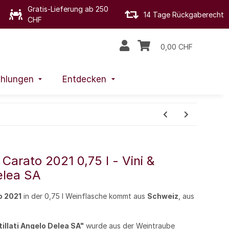
Gratis-Lieferung ab 250
14 Tage Rückgaberecht
CHF
0,00 CHF
hlungen
Entdecken
Carato 2021 0,75 l - Vini &
Delea SA
o 2021
in der 0,75 l Weinflasche kommt aus
Schweiz
, aus
tillati Angelo Delea SA"
wurde aus der Weintraube