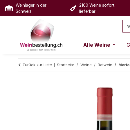
Weinlager in der
2160 Weine sofort
Schweiz
lieferbar
Alle Weine
G
Zurück zur Liste
Startseite
Weine
Rotwein
Merlot