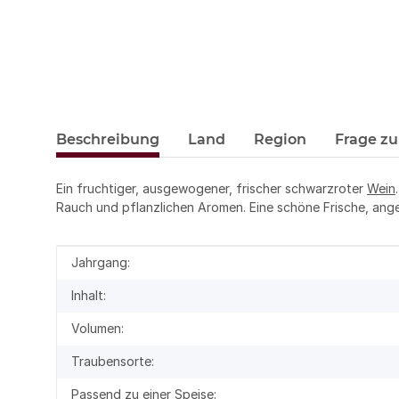
Beschreibung
Land
Region
Frage zu
Ein fruchtiger, ausgewogener, frischer schwarzroter
Wein
Rauch und pflanzlichen Aromen. Eine schöne Frische, angen
Produkteigenschaft
Wert
Jahrgang:
Inhalt:
Volumen:
Traubensorte:
Passend zu einer Speise: