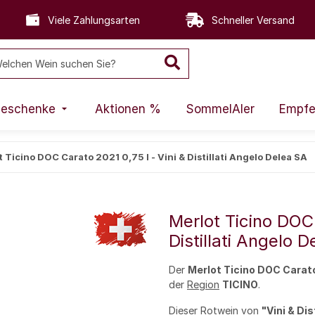
Viele Zahlungsarten
Schneller Versand
eschenke
Aktionen %
SommelAIer
Empfe
 Ticino DOC Carato 2021 0,75 l - Vini & Distillati Angelo Delea SA
Merlot Ticino DOC 
Distillati Angelo 
Der
Merlot Ticino DOC Carat
der
Region
TICINO
.
Dieser
Rotwein
von
"Vini & Dis