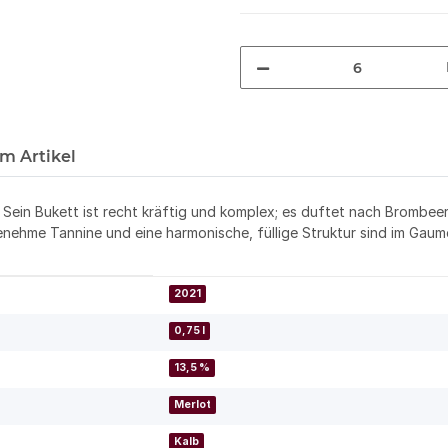
m Artikel
. Sein Bukett ist recht kräftig und komplex; es duftet nach Brombe
ehme Tannine und eine harmonische, füllige Struktur sind im Gaumen
2021
0,75 l
13,5 %
Merlot
Kalb