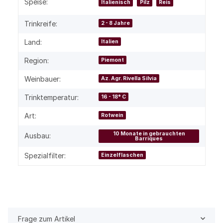
Speise:
Italienisch
Pilz
Reis
Trinkreife:
2 - 8 Jahre
Land:
Italien
Region:
Piemont
Weinbauer:
Az. Agr. Rivella Silvia
Trinktemperatur:
16 - 18° C
Art:
Rotwein
10 Monate in gebrauchten
Ausbau:
Barriques
Spezialfilter:
Einzelflaschen
Frage zum Artikel