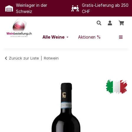
Weinlager in der
Gratis-Lieferung ab 250
Schweiz
CHF
Alle Weine
Aktionen %
Zurück zur Liste
Rotwein