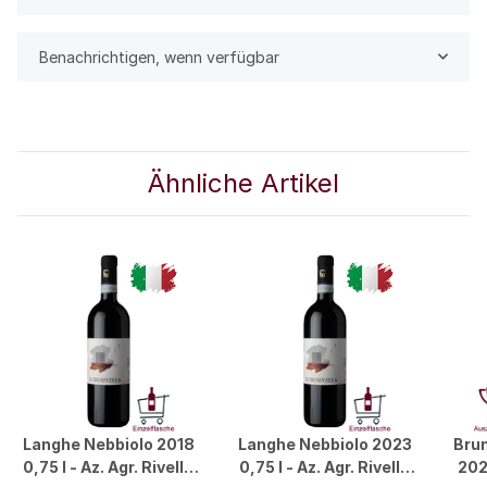
Benachrichtigen, wenn verfügbar
Ähnliche Artikel
Langhe Nebbiolo 2018
Langhe Nebbiolo 2023
Brun
0,75 l - Az. Agr. Rivella
0,75 l - Az. Agr. Rivella
202