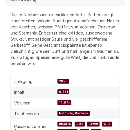
Dieser Nebbiolo mit einem kleinen Anteil Barbera zeigt
einen breiten, würzig-fruchtigen Aromafächer mit Noten
von Kirschen, weissem Pfeffer, von Veilchen, Estragon
und Sternanis. Er besitzt eine kräftige, ausgewogene
Struktur, mit saftiger Säure und viel geschliffenem
Gerbstoff. Seine Geschmackspalette ist ebenso
vielschichtig wie sein Duft und hält lange am Gaumen an.
Zu kräftigen Speisen eine gute Wahl, die viel Trinkfreude
bereiten wird.
Produkteigenschaft
Wert
Jahrgang:
2020
Inhalt:
0,75 l
Volumen:
14,0 %
Traubensorte:
Nebbiolo, Barbera
Risotto
Rind
Lamm
Wild
Passend zu einer