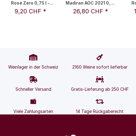
Rosé Zero 0,75 l -
Madiran AOC 2021 0,75
Ro
François Lurton
l - Alain Brumont
9,20 CHF
*
26,80 CHF
*
Weinlager in der Schweiz
2160 Weine sofort lieferbar
Schneller Versand
Gratis-Lieferung ab 250 CHF
Viele Zahlungsarten
14 Tage Rückgaberecht