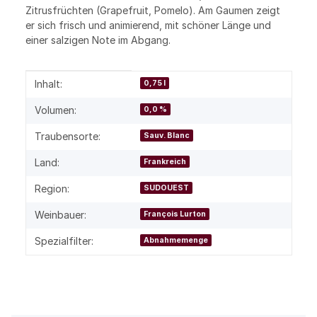
Zitrusfrüchten (Grapefruit, Pomelo). Am Gaumen zeigt
er sich frisch und animierend, mit schöner Länge und
einer salzigen Note im Abgang.
Produkteigenschaft
Wert
Inhalt:
0,75 l
Volumen:
0,0 %
Traubensorte:
Sauv. Blanc
Land:
Frankreich
Region:
SUDOUEST
Weinbauer:
François Lurton
Spezialfilter:
Abnahmemenge