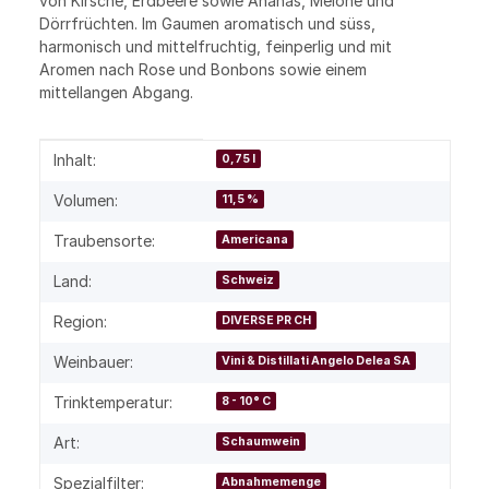
von Kirsche, Erdbeere sowie Ananas, Melone und
Dörrfrüchten. Im Gaumen aromatisch und süss,
harmonisch und mittelfruchtig, feinperlig und mit
Aromen nach Rose und Bonbons sowie einem
mittellangen Abgang.
Produkteigenschaft
Wert
Inhalt:
0,75 l
Volumen:
11,5 %
Traubensorte:
Americana
Land:
Schweiz
Region:
DIVERSE PR CH
Weinbauer:
Vini & Distillati Angelo Delea SA
Trinktemperatur:
8 - 10° C
Art:
Schaumwein
Spezialfilter:
Abnahmemenge