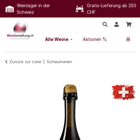
Weinlager in der
Gratis-Lieferung ab 250
Schweiz
CHF
Alle Weine
Aktionen %
Zurück zur Liste
Schaumwein