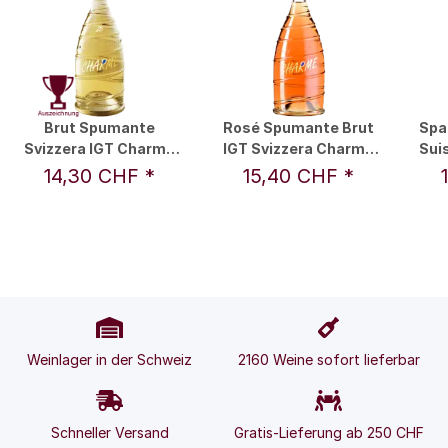
Brut Spumante
Rosé Spumante Brut
Spa
Svizzera IGT Charme
IGT Svizzera Charme
Suis
0,75 l - Vini & Distillati
0,75 l - Vini & Distillati
by
14,30 CHF
*
15,40 CHF
*
Angelo Delea SA
Angelo Delea SA
S
Weinlager in der Schweiz
2160 Weine sofort lieferbar
Schneller Versand
Gratis-Lieferung ab 250 CHF