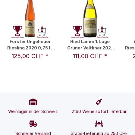
Forster Ungeheuer
Ried Lamm 1. Lage
Riesling 2020 0,75 l -
Grüner Veltliner 2021
Ries
Dr. Bürklin-Wolf / Fam.
1,5 l - Weingut Schloss
- 
125,00 CHF
*
111,00 CHF
*
Bürklin
Gobelsburg
Weinlager in der Schweiz
2160 Weine sofort lieferbar
Schneller Versand
Gratis-Lieferung ab 250 CHF