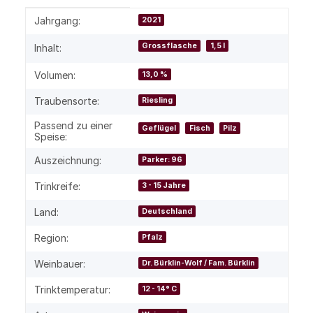
Produkteigenschaft
Wert
Jahrgang:
2021
Grossflasche
1,5 l
Inhalt:
Volumen:
13,0 %
Traubensorte:
Riesling
Passend zu einer
Geflügel
Fisch
Pilz
Speise:
Auszeichnung:
Parker: 96
Trinkreife:
3 - 15 Jahre
Land:
Deutschland
Region:
Pfalz
Weinbauer:
Dr. Bürklin-Wolf / Fam. Bürklin
Trinktemperatur:
12 - 14° C