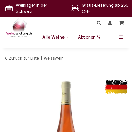
Weinlager in der
Gratis-Lieferung ab 250
Schweiz
CHF
Alle Weine
Aktionen %
Zurück zur Liste
Weisswein