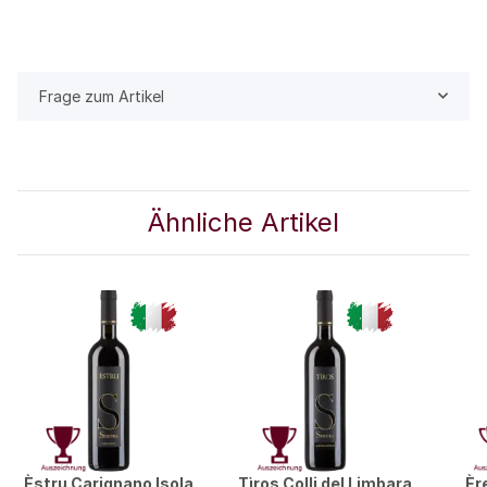
Frage zum Artikel
Ähnliche Artikel
Èstru Carignano Isola
Tìros Colli del Limbara
Èr