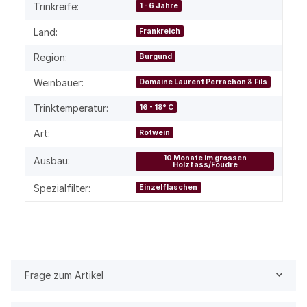
Trinkreife:
1 - 6 Jahre
Land:
Frankreich
Region:
Burgund
Weinbauer:
Domaine Laurent Perrachon & Fils
Trinktemperatur:
16 - 18° C
Art:
Rotwein
10 Monate im grossen
Ausbau:
Holzfass/Foudre
Spezialfilter:
Einzelflaschen
Frage zum Artikel