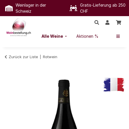
Weinlager in der
Gratis-Lieferung ab 250
Schweiz
CHF
Alle Weine
Aktionen %
Zurück zur Liste
Rotwein