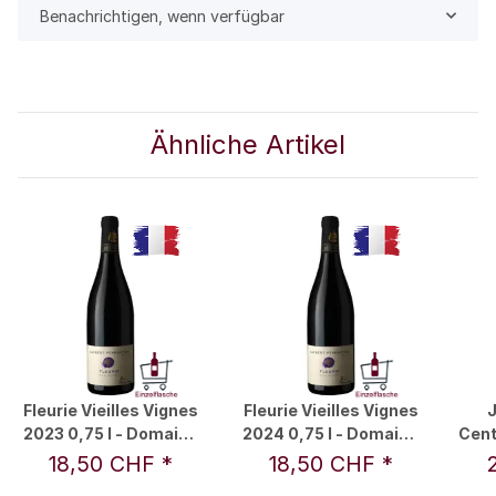
Benachrichtigen, wenn verfügbar
Ähnliche Artikel
Fleurie Vieilles Vignes
Fleurie Vieilles Vignes
J
2023 0,75 l - Domaine
2024 0,75 l - Domaine
Cent
Laurent Perrachon &
Laurent Perrachon &
l 
18,50 CHF
*
18,50 CHF
*
Fils
Fils
P