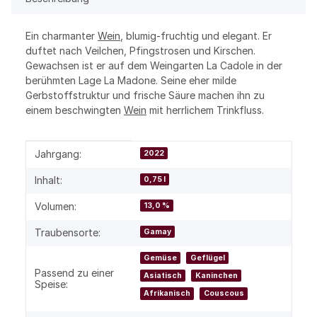
Ein charmanter
Wein
, blumig-fruchtig und elegant. Er
duftet nach Veilchen, Pfingstrosen und Kirschen.
Gewachsen ist er auf dem Weingarten La Cadole in der
berühmten Lage La Madone. Seine eher milde
Gerbstoffstruktur und frische Säure machen ihn zu
einem beschwingten
Wein
mit herrlichem Trinkfluss.
Produkteigenschaft
Wert
Jahrgang:
2022
Inhalt:
0,75 l
Volumen:
13,0 %
Traubensorte:
Gamay
Gemüse
Geflügel
Passend zu einer
Asiatisch
Kaninchen
Speise:
Afrikanisch
Couscous