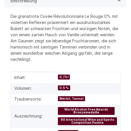
Beschreibung
Die granatrote Cuvée Révolutionnaire Le Rouge 0% mit
violetten Reflexen präsentiert ein ausdrucksstarkes
Bukett an schwarzen Früchten und würzigen Noten, die
von einem zarten Hauch von Vanille untermalt werden.
Am Gaumen zeigt sie lebendige Fruchtaromen, die sich
harmonisch mit samtigen Tanninen verbinden und in
einem wunderbar weichen Abgang gipfeln, der lange
nachklingt.
Produkteigenschaft
Wert
Inhalt:
0,75 l
Volumen:
0,5 %
Traubensorte:
Merlot, Tannat
World Alcohol-Free Awards
Bronzemedaille
Auszeichnung:
90 International Wine and Spirits
Competition Punkte