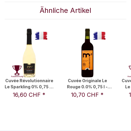
Ähnliche Artikel
Cuvée Révolutionnaire
Cuvée Originale Le
Cuvé
Le Sparkling 0% 0,75 l -
Rouge 0.0% 0,75 l -
Le
Moderato
Moderato
16,60 CHF
*
10,70 CHF
*