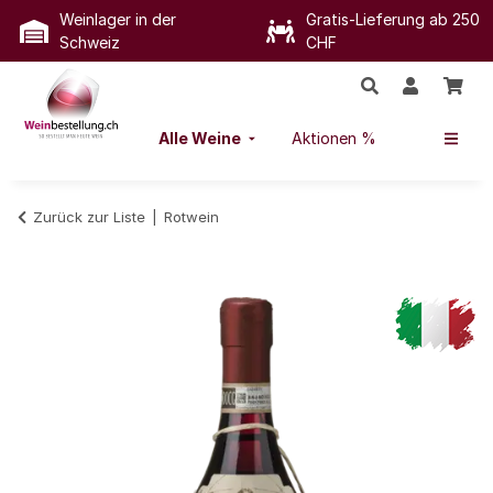
Weinlager in der
Gratis-Lieferung ab 250
Schweiz
CHF
Alle Weine
Aktionen %
Zurück zur Liste
Rotwein