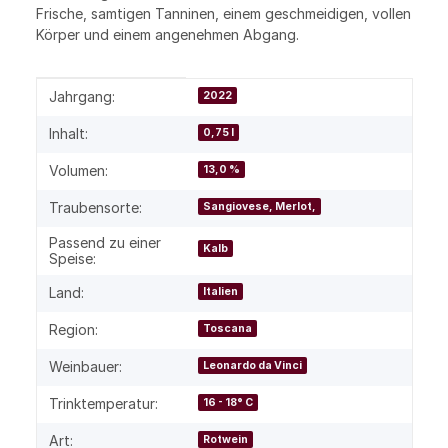
Frische, samtigen Tanninen, einem geschmeidigen, vollen
Körper und einem angenehmen Abgang.
Produkteigenschaft
Wert
Jahrgang:
2022
Inhalt:
0,75 l
Volumen:
13,0 %
Traubensorte:
Sangiovese, Merlot,
Passend zu einer
Kalb
Speise:
Land:
Italien
Region:
Toscana
Weinbauer:
Leonardo da Vinci
Trinktemperatur:
16 - 18° C
Art:
Rotwein