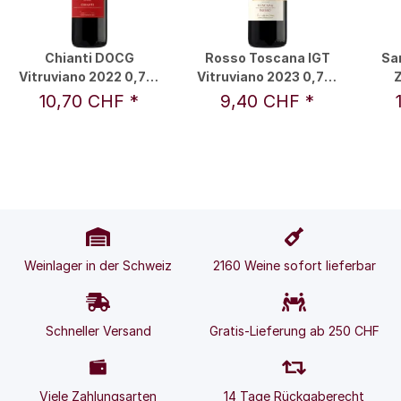
Chianti DOCG
Rosso Toscana IGT
Sa
Vitruviano 2022 0,75 l
Vitruviano 2023 0,75 l
Z
- Leonardo da Vinci
- Leonardo da Vinci
L
10,70 CHF
*
9,40 CHF
*
Weinlager in der Schweiz
2160 Weine sofort lieferbar
Schneller Versand
Gratis-Lieferung ab 250 CHF
Viele Zahlungsarten
14 Tage Rückgaberecht