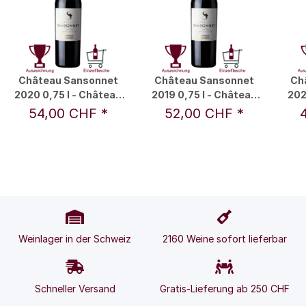
Château Sansonnet
Château Sansonnet
Ch
2020 0,75 l - Château
2019 0,75 l - Château
202
Sansonnet
Sansonnet
54,00 CHF
*
52,00 CHF
*
Weinlager in der Schweiz
2160 Weine sofort lieferbar
Schneller Versand
Gratis-Lieferung ab 250 CHF