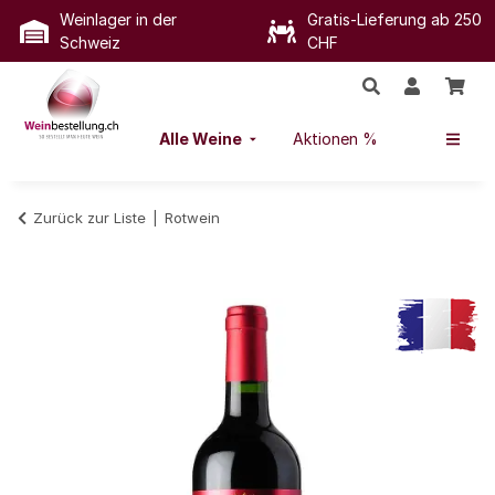
Weinlager in der
Gratis-Lieferung ab 250
Schweiz
CHF
Alle Weine
Aktionen %
Zurück zur Liste
Rotwein