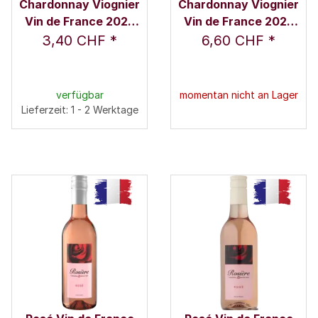
Chardonnay Viognier
Chardonnay Viognier
Vin de France 2025
Vin de France 2025
0,25 l - Rosière
0,75 l - Rosière
3,40 CHF
*
6,60 CHF
*
verfügbar
momentan nicht an Lager
Lieferzeit: 1 - 2 Werktage