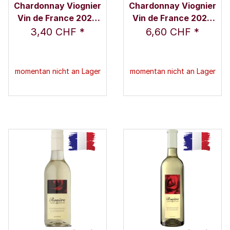
Chardonnay Viognier
Chardonnay Viognier
Vin de France 2024
Vin de France 2024
0,25 l - Rosière
0,75 l - Rosière
3,40 CHF
*
6,60 CHF
*
momentan nicht an Lager
momentan nicht an Lager