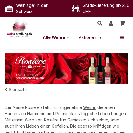
Weinlager in der
Gratis-Lieferung ab 250
Schweiz
CHF
Alle Weine
Aktionen %
Startseite
Der Name Rosière steht für angenehme
Weine
, die einen
Hauch von Harmonie und Romantik ins tägliche Leben bringen.
Mit einem
Wein
von Rosière tun Geniesser sich selber, aber
auch ihren Lieben einen Gefallen. Die ebenso kräftigen wie
leicht trinkbaren, süffigen Tropfen verzaubern jeden, der  ein