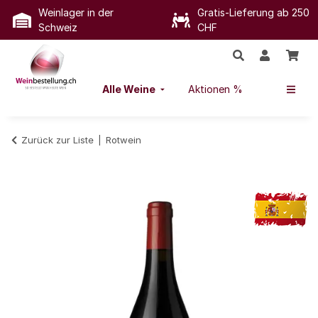
Weinlager in der
Gratis-Lieferung ab 250
Schweiz
CHF
Alle Weine
Aktionen %
Zurück zur Liste
Rotwein