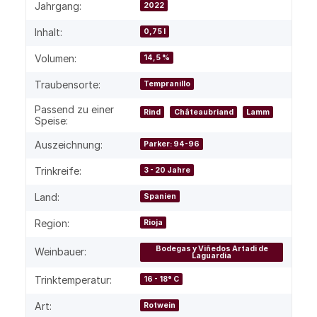
Produkteigenschaft
Wert
Jahrgang:
2022
Inhalt:
0,75 l
Volumen:
14,5 %
Traubensorte:
Tempranillo
Passend zu einer
Rind
Châteaubriand
Lamm
Speise:
Auszeichnung:
Parker: 94-96
Trinkreife:
3 - 20 Jahre
Land:
Spanien
Region:
Rioja
Bodegas y Viñedos Artadi de
Weinbauer:
Laguardia
Trinktemperatur:
16 - 18° C
Art:
Rotwein