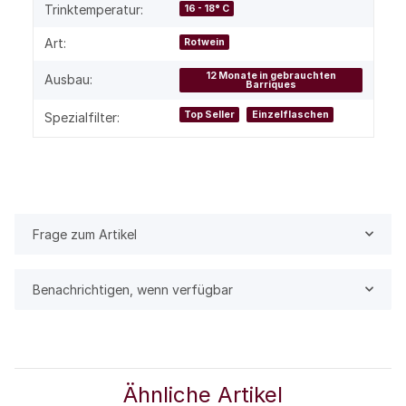
Trinktemperatur:
16 - 18° C
Art:
Rotwein
12 Monate in gebrauchten
Ausbau:
Barriques
Top Seller
Einzelflaschen
Spezialfilter:
Frage zum Artikel
Benachrichtigen, wenn verfügbar
Ähnliche Artikel