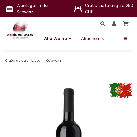
Weinlager in der
Gratis-Lieferung ab 250
Schweiz
CHF
Alle Weine
Aktionen %
Zurück zur Liste
Rotwein