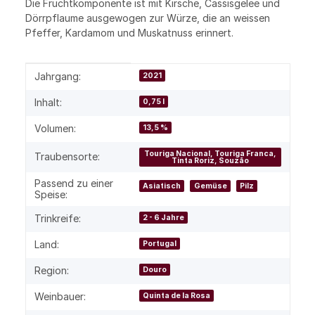
Die Fruchtkomponente ist mit Kirsche, Cassisgelee und
Dörrpflaume ausgewogen zur Würze, die an weissen
Pfeffer, Kardamom und Muskatnuss erinnert.
Produkteigenschaft
Wert
Jahrgang:
2021
Inhalt:
0,75 l
Volumen:
13,5 %
Touriga Nacional, Touriga Franca,
Traubensorte:
Tinta Roriz, Souzão
Passend zu einer
Asiatisch
Gemüse
Pilz
Speise:
Trinkreife:
2 - 6 Jahre
Land:
Portugal
Region:
Douro
Weinbauer:
Quinta de la Rosa