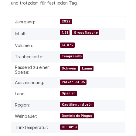
und trotzdem für fast jeden Tag.
Produkteigenschaft
Wert
Jahrgang:
2022
1,5 l
Grossflasche
Inhalt:
Volumen:
14,0 %
Traubensorte:
Tempranillo
Passend zu einer
Schwein
Lamm
Speise:
Auszeichnung:
Parker: 93-95
Land:
Spanien
Region:
Kastilien und León
Weinbauer:
Dominio de Pingus
Trinktemperatur:
16 - 18° C