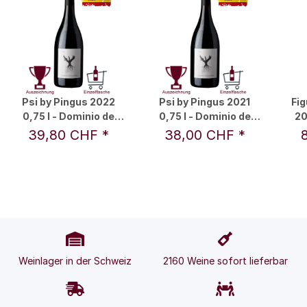
Psi by Pingus 2022
Psi by Pingus 2021
Fig
0,75 l - Dominio de
0,75 l - Dominio de
20
Pingus
Pingus
39,80 CHF
*
38,00 CHF
*
Weinlager in der Schweiz
2160 Weine sofort lieferbar