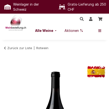
Weinlager in der
Gratis-Lieferung ab 250
Schweiz
CHF
Alle Weine
Aktionen %
Zurück zur Liste
Rotwein