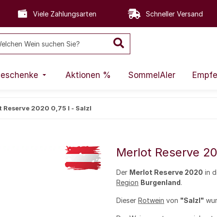
Viele Zahlungsarten
Schneller Versand
eschenke
Aktionen %
SommelAIer
Empfe
t Reserve 2020 0,75 l - Salzl
Merlot Reserve 202
Der
Merlot Reserve 2020
in d
Region
Burgenland
.
Dieser
Rotwein
von
"Salzl"
wur