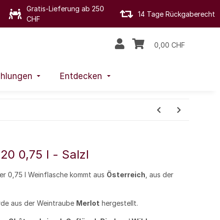
Gratis-Lieferung ab 250
14 Tage Rückgaberecht
CHF
0,00 CHF
hlungen
Entdecken
0 0,75 l - Salzl
er 0,75 l Weinflasche kommt aus
Österreich
, aus der
de aus der Weintraube
Merlot
hergestellt.