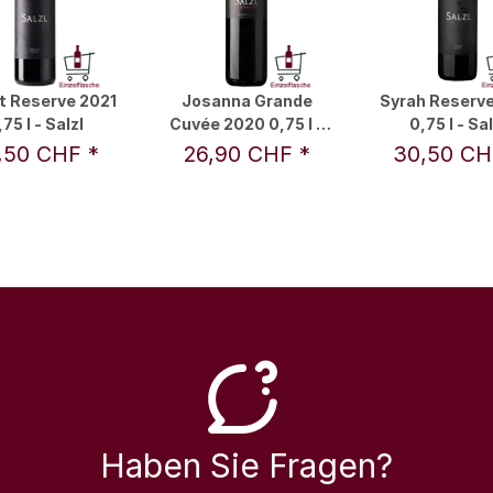
t Reserve 2021
Josanna Grande
Syrah Reserve
,75 l - Salzl
Cuvée 2020 0,75 l -
0,75 l - Sal
Salzl
,50 CHF
*
26,90 CHF
*
30,50 C
Haben Sie Fragen?