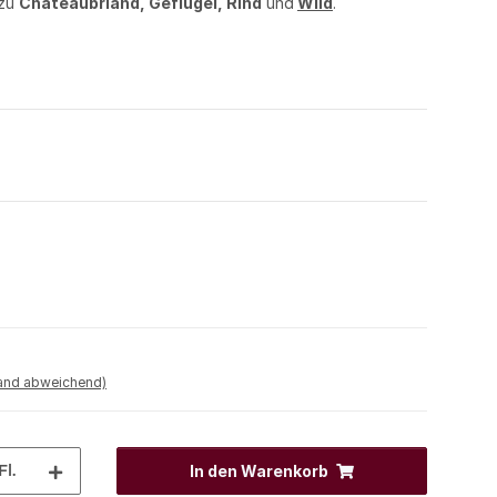
 zu
Châteaubriand, Geflügel, Rind
und
Wild
.
land abweichend)
Fl.
In den Warenkorb