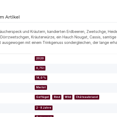
m Artikel
, Räucherspeck und Kräutern, kandierten Erdbeeren, Zwetschge, He
, Dörrzwetschgen, Kräuterwürze, ein Hauch Nougat, Cassis, samtige
 ausgewogen mit einem Trinkgenuss sondergleichen, der lange erhal
2020
0,75 l
14,0 %
Merlot
Geflügel
Rind
Wild
Châteaubriand
2 - 8 Jahre