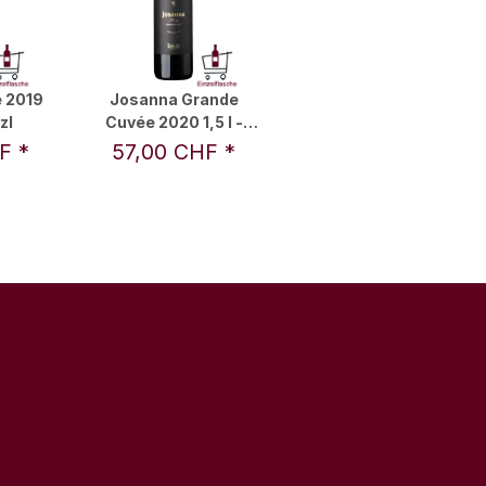
 2019
Josanna Grande
zl
Cuvée 2020 1,5 l -
Salzl
HF
*
57,00 CHF
*