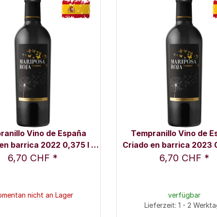
anillo Vino de España
Tempranillo Vino de 
en barrica 2022 0,375 l -
Criado en barrica 2023 0
Mariposa Roja
Mariposa Roja
6,70 CHF
*
6,70 CHF
*
mentan nicht an Lager
verfügbar
Lieferzeit: 1 - 2 Werkt