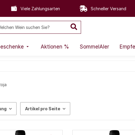
Viele Zahlungsarten
Schneller Versand
eschenke
Aktionen %
SommelAIer
Empfe
oja
ung
Artikel pro Seite