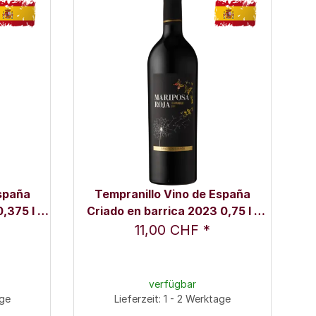
España
Tempranillo Vino de España
,375 l -
Criado en barrica 2023 0,75 l -
Mariposa Roja
11,00 CHF
*
verfügbar
age
Lieferzeit: 1 - 2 Werktage