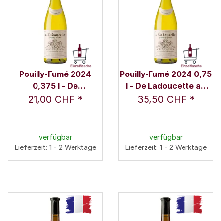
Pouilly-Fumé 2024
Pouilly-Fumé 2024 0,75
0,375 l - De
l - De Ladoucette au
Ladoucette au
Château du Nozet
21,00 CHF
*
35,50 CHF
*
Château du Nozet
verfügbar
verfügbar
Lieferzeit: 1 - 2 Werktage
Lieferzeit: 1 - 2 Werktage