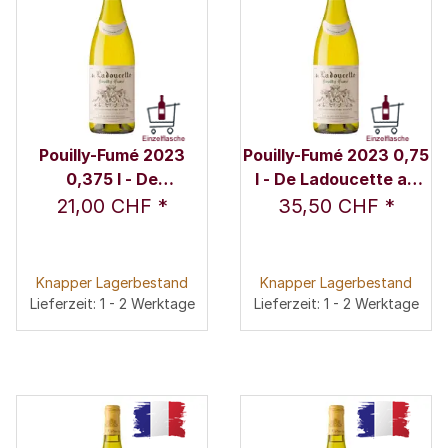
Pouilly-Fumé 2023
Pouilly-Fumé 2023 0,75
0,375 l - De
l - De Ladoucette au
Ladoucette au
Château du Nozet
21,00 CHF
*
35,50 CHF
*
Château du Nozet
Knapper Lagerbestand
Knapper Lagerbestand
Lieferzeit: 1 - 2 Werktage
Lieferzeit: 1 - 2 Werktage