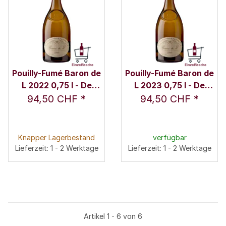
Pouilly-Fumé Baron de
Pouilly-Fumé Baron de
L 2022 0,75 l - De
L 2023 0,75 l - De
Ladoucette au
Ladoucette au
94,50 CHF
*
94,50 CHF
*
Château du Nozet
Château du Nozet
Knapper Lagerbestand
verfügbar
Lieferzeit: 1 - 2 Werktage
Lieferzeit: 1 - 2 Werktage
Artikel 1 - 6 von 6