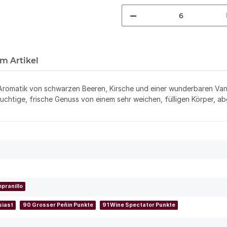
m Artikel
 Aromatik von schwarzen Beeren, Kirsche und einer wunderbaren Van
uchtige, frische Genuss von einem sehr weichen, fülligen Körper, 
pranillo
siast
90 Grosser Peñin Punkte
91 Wine Spectator Punkte