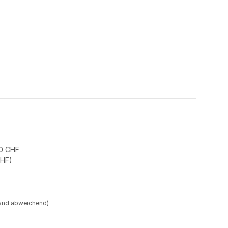
0 CHF
CHF
)
land abweichend)