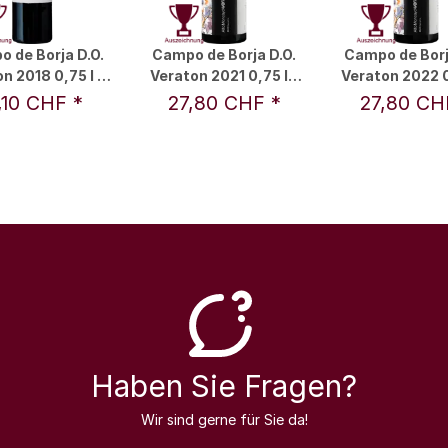
 de Borja D.O.
Campo de Borja D.O.
Campo de Borj
n 2018 0,75 l -
Veraton 2021 0,75 l -
Veraton 2022 0
s por el Vino
Bodegas Alto
Bodegas A
7,10 CHF
*
27,80 CHF
*
27,80 C
Moncayo
Moncay
Haben Sie Fragen?
Wir sind gerne für Sie da!