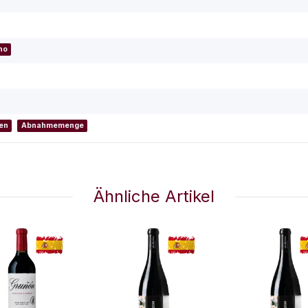
ino
en
Abnahmemenge
Ähnliche Artikel