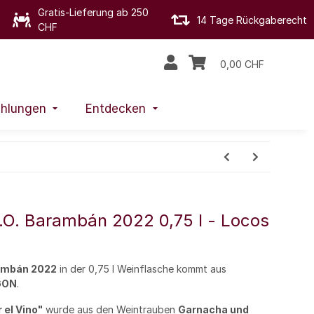
Gratis-Lieferung ab 250
14 Tage Rückgaberecht
CHF
0,00 CHF
hlungen
Entdecken
.O. Barambán 2022 0,75 l - Locos
rambán 2022
in der 0,75 l Weinflasche kommt aus
GON
.
 el Vino"
wurde aus den Weintrauben
Garnacha und