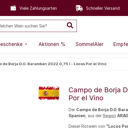
Viele Zahlungsarten
Schneller Versand
eschenke
Aktionen %
SommelAIer
Empfe
 de Borja D.O. Barambán 2022 0,75 l - Locos Por el Vino
Campo de Borja D
Por el Vino
Der
Campo de Borja D.O. Ba
Spanien
, aus der
Region
ARA
Dieser
Rotwein
von
"Locos Por