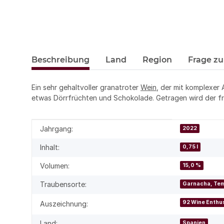
Beschreibung
Land
Region
Frage zu
Ein sehr gehaltvoller granatroter
Wein
, der mit komplexer
etwas Dörrfrüchten und Schokolade. Getragen wird der fr
Produkteigenschaft
Wert
Jahrgang:
2022
Inhalt:
0,75 l
Volumen:
15,0 %
Traubensorte:
Garnacha, Tem
92 Wine Enthu
Auszeichnung:
Land:
Spanien