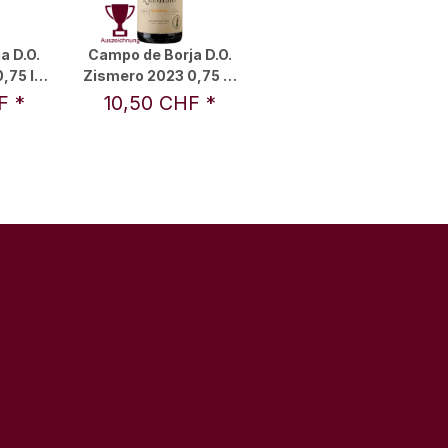
a D.O.
Campo de Borja D.O.
,75 l -
Zismero 2023 0,75 l -
lto
Locos Por el Vino
HF
*
10,50 CHF
*
o