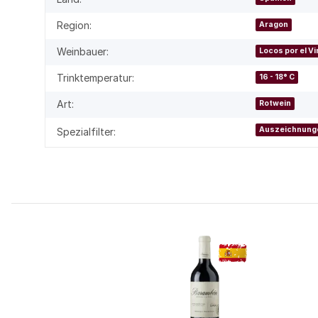
Region:
Aragon
Weinbauer:
Locos por el V
Trinktemperatur:
16 - 18° C
Art:
Rotwein
Auszeichnung
Spezialfilter: