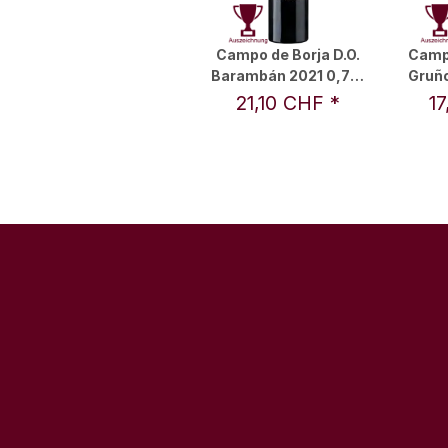
Campo de Borja D.O.
Campo
Barambán 2021 0,75 l
Gruño
- Locos Por el Vino
Loco
21,10 CHF
*
1