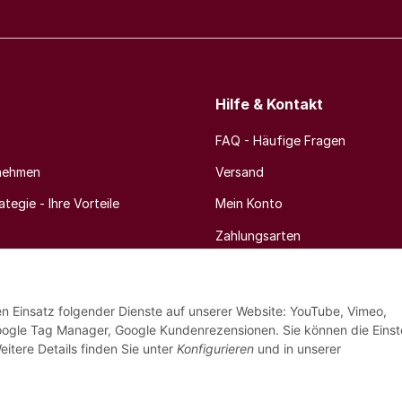
Hilfe & Kontakt
FAQ - Häufige Fragen
nehmen
Versand
tegie - Ihre Vorteile
Mein Konto
Zahlungsarten
Newsletter
den Einsatz folgender Dienste auf unserer Website: YouTube, Vimeo,
oogle Tag Manager, Google Kundenrezensionen. Sie können die Einst
eitere Details finden Sie unter
Konfigurieren
und in unserer
* Alle Preise inkl. 8,1% MwSt