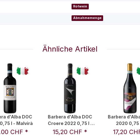
Rotwein
Abnahmemenge
Ähnliche Artikel
era d'Alba DOC
Barbera d'Alba DOC
Barbera d'Alb
0,75 l - Malvirà
Croere 2022 0,75 l -
2020 0,75 l
Vite Colte
Rocche'n Roll 
,00 CHF
*
15,20 CHF
*
17,20 C