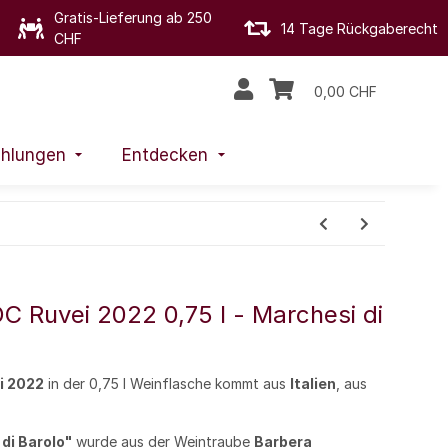
Gratis-Lieferung ab 250
14 Tage Rückgaberecht
CHF
0,00 CHF
hlungen
Entdecken
C Ruvei 2022 0,75 l - Marchesi di
i 2022
in der 0,75 l Weinflasche kommt aus
Italien
, aus
di Barolo"
wurde aus der Weintraube
Barbera