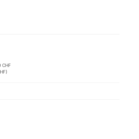
0 CHF
CHF
)