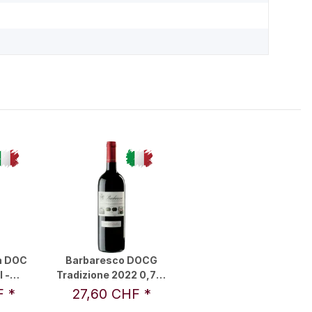
a DOC
Barbaresco DOCG
 -
Tradizione 2022 0,75 l
by RDM
- Marchesi di Barolo
HF
*
27,60 CHF
*