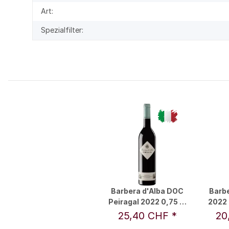
Art:
Spezialfilter:
Barbera d'Alba DOC
Barb
Peiragal 2022 0,75 l -
2022 
Marchesi di Barolo
25,40 CHF
*
20