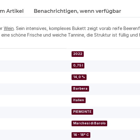
m Artikel
Benachrichtigen, wenn verfügbar
er
Wein
. Sein intensives, komplexes Bukett zeigt vorab reife Beeren
ine schöne Frische und weiche Tannine, die Struktur ist füllig und
2022
0,75 l
14,0 %
Barbera
Italien
PIEMONTE
Marchesi di Barolo
16 - 18° C