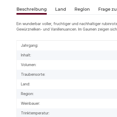
Beschreibung
Land
Region
Frage zu
Ein wunderbar voller, fruchtiger und nachhaltiger rubinrot
Gewürznelken- und Vanillenuancen. Im Gaumen zeigen sich e
Produkteigenschaft
Wert
Jahrgang:
Inhalt:
Volumen:
Traubensorte:
Land:
Region:
Weinbauer:
Trinktemperatur: