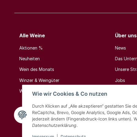
Alle Weine
Über uns
Aktionen %
News
Neuheiten
Das Unter
Wein des Monats
Unsere Stra
Winzer & Weingüter
Jobs
Weinländer & Weinregionen
Kontakt
Wie wir Cookies & Co nutzen
Durch Klicken auf „Alle akzeptieren“ gestatten Sie 
ReCaptcha, Brevo, Google Analytics, Google Ads, G
jederzeit ändern (Fingerabdruck-Icon links unten). W
Datenschutzerklärung
.
Impressum
|
Datenschutz