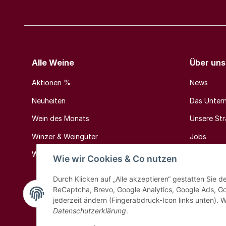
Alle Weine
Über uns
Aktionen %
News
Neuheiten
Das Unter
Wein des Monats
Unsere Stra
Winzer & Weingüter
Jobs
Weinländer & Weinregionen
Kontakt
Wie wir Cookies & Co nutzen
Durch Klicken auf „Alle akzeptieren“ gestatten Sie 
ReCaptcha, Brevo, Google Analytics, Google Ads, G
jederzeit ändern (Fingerabdruck-Icon links unten). W
Datenschutzerklärung
.