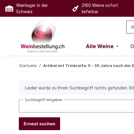
Weinlager in der
2160 Weine sofort
Schweiz
lieferbar
Alle Weine
G
Startseite
Artikel mit Trinkreife: 5 - 35 Jahre nach der 
x
Leider wurde zu Ihrem Suchbegriff nichts gefunden. Bi
Suchbegriff eingeben
Erneut suchen