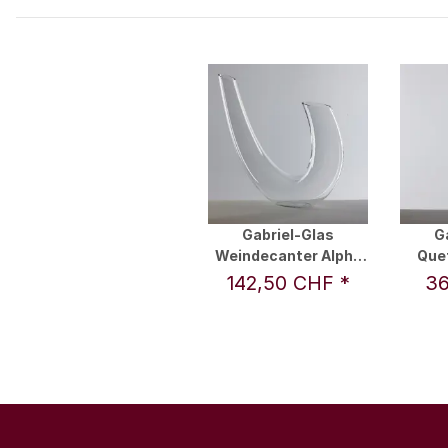
Gabriel-Glas
G
Weindecanter Alpha
Que
im 1er Design-Karton
142,50 CHF
*
36