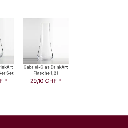
rinkArt
Gabriel-Glas DrinkArt
6er Set
Flasche 1,2 l
HF
*
29,10 CHF
*