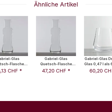
Ähnliche Artikel
abriel-Glas
Gabriel-Glas
Gabriel-Glas D
tsch-Flasche
Quetsch-Flasche
Glas 0,47 l als 
Aqua 1,0 l
Aqua 2,5 l
,13 CHF
*
47,20 CHF
*
60,20 C