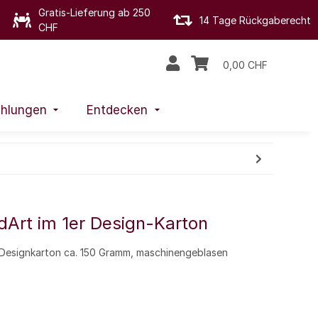
Gratis-Lieferung ab 250
14 Tage Rückgaberecht
CHF
0,00 CHF
hlungen
Entdecken
dArt im 1er Design-Karton
 Designkarton ca. 150 Gramm, maschinengeblasen