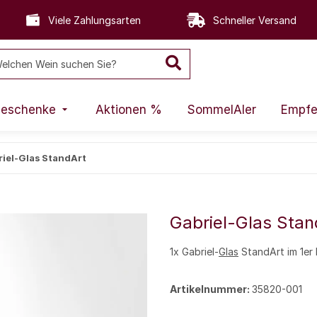
Viele Zahlungsarten
Schneller Versand
eschenke
Aktionen %
SommelAIer
Empfe
iel-Glas StandArt
Gabriel-Glas Stan
1x Gabriel-
Glas
StandArt im 1er
Artikelnummer:
35820-001