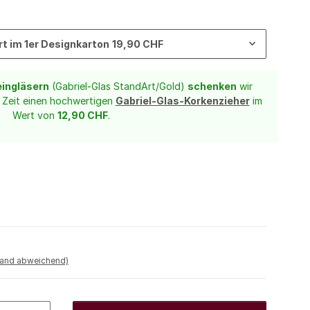
rt im 1er Designkarton
19,90 CHF
eingläsern
(Gabriel-Glas StandArt/Gold)
schenken
wir
e Zeit einen hochwertigen
Gabriel-Glas-Korkenzieher
im
Wert von
12,90 CHF
.
land abweichend)