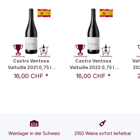
Castro Ventosa
Castro Ventosa
Val
Valtuille 2021 0,75 l -
Valtuille 2022 0,75 l -
202
Castro Ventosa / Fam.
Castro Ventosa / Fam.
Ven
16,00 CHF
*
16,00 CHF
*
Pérez Pereira
Pérez Pereira
Weinlager in der Schweiz
2160 Weine sofort lieferbar