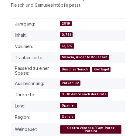
Fleisch und Gemüseeintöpfe passt.
Produkteigenschaft
Wert
Jahrgang:
2019
Inhalt:
0,75 l
Volumen:
13,5 %
Traubensorte:
Mencia, Alicante Bouschet
Passend zu einer
Bündnerfleisch
Geflügel
Speise:
Auszeichnung:
Parker: 92
Trinkreife:
3 - 10 Jahre nach der Ernte
Land:
Spanien
Region:
Galicia
Castro Ventosa / Fam. Pérez
Weinbauer:
Pereira