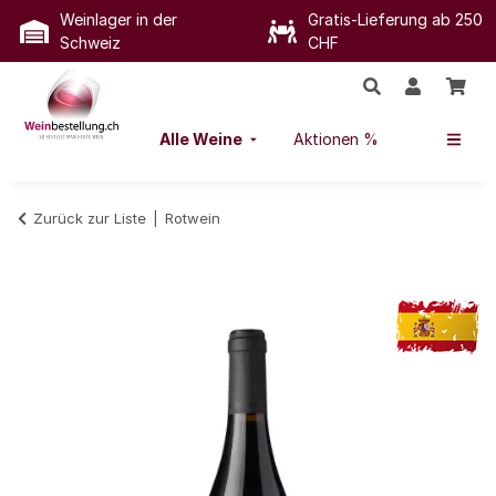
Weinlager in der
Gratis-Lieferung ab 250
Schweiz
CHF
Alle Weine
Aktionen %
Zurück zur Liste
Rotwein