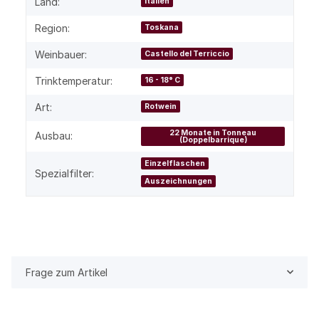
Land:
Italien
Region:
Toskana
Weinbauer:
Castello del Terriccio
Trinktemperatur:
16 - 18° C
Art:
Rotwein
22 Monate in Tonneau
Ausbau:
(Doppelbarrique)
Einzelflaschen
Spezialfilter:
Auszeichnungen
Frage zum Artikel