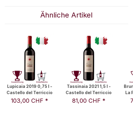
Ähnliche Artikel
Lupicaia 2019 0,75 l -
Tassinaia 2021 1,5 l -
Brun
Castello del Terriccio
Castello del Terriccio
La 
Fa
103,00 CHF
*
81,00 CHF
*