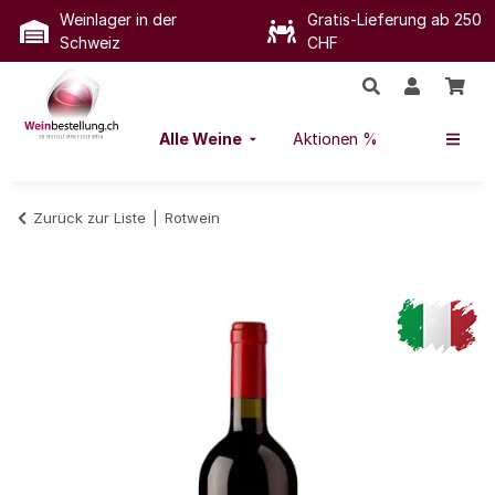
Weinlager in der
Gratis-Lieferung ab 250
Schweiz
CHF
Alle Weine
Aktionen %
Zurück zur Liste
Rotwein