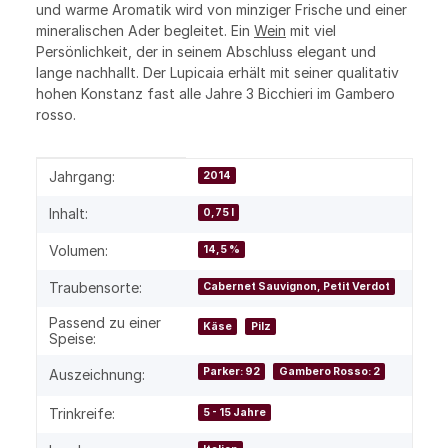
und warme Aromatik wird von minziger Frische und einer
mineralischen Ader begleitet. Ein
Wein
mit viel
Persönlichkeit, der in seinem Abschluss elegant und
lange nachhallt. Der Lupicaia erhält mit seiner qualitativ
hohen Konstanz fast alle Jahre 3 Bicchieri im Gambero
rosso.
Produkteigenschaft
Wert
Jahrgang:
2014
Inhalt:
0,75 l
Volumen:
14,5 %
Traubensorte:
Cabernet Sauvignon, Petit Verdot
Passend zu einer
Käse
Pilz
Speise:
Parker: 92
Gambero Rosso: 2
Auszeichnung:
Trinkreife:
5 - 15 Jahre