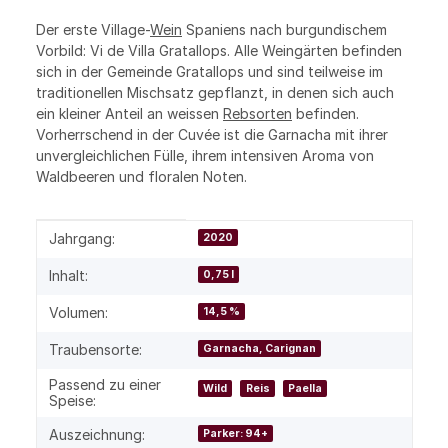
Der erste Village-
Wein
Spaniens nach burgundischem
Vorbild: Vi de Villa Gratallops. Alle Weingärten befinden
sich in der Gemeinde Gratallops und sind teilweise im
traditionellen Mischsatz gepflanzt, in denen sich auch
ein kleiner Anteil an weissen
Rebsorten
befinden.
Vorherrschend in der Cuvée ist die Garnacha mit ihrer
unvergleichlichen Fülle, ihrem intensiven Aroma von
Waldbeeren und floralen Noten.
Produkteigenschaft
Wert
Jahrgang:
2020
Inhalt:
0,75 l
Volumen:
14,5 %
Traubensorte:
Garnacha, Carignan
Passend zu einer
Wild
Reis
Paella
Speise:
Auszeichnung:
Parker: 94+