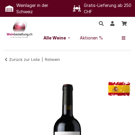
Weinlager in der
Gratis-Lieferung ab 250
Schweiz
CHF
Alle Weine
Aktionen %
Zurück zur Liste
Rotwein