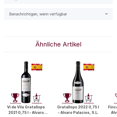
Benachrichtigen, wenn verfügbar
Ähnliche Artikel
Vi de Vila Gratallops
Gratallops 2022 0,75 l
Finc
2021 0,75 l - Alvaro
- Alvaro Palacios, S.L.
Alv