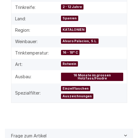
Trinkreife:
2 - 12 Jahre
Land:
Spanien
Region:
KATALONIEN
Weinbauer:
Alvaro Palacios, S.L.
Trinktemperatur:
16 - 18° C
Art:
Rotwein
16 Monate im grossen
Ausbau:
Holzfass/Foudre
Einzelflaschen
Spezialfilter:
Auszeichnungen
Frage zum Artikel