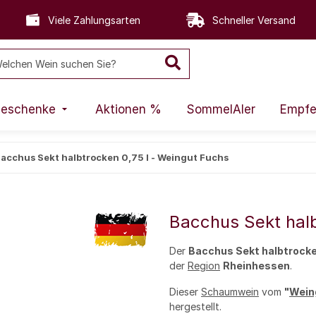
Viele Zahlungsarten
Schneller Versand
eschenke
Aktionen %
SommelAIer
Empfe
acchus Sekt halbtrocken 0,75 l - Weingut Fuchs
Bacchus Sekt halb
Der
Bacchus Sekt halbtrock
der
Region
Rheinhessen
.
Dieser
Schaumwein
vom
"
Wein
hergestellt.