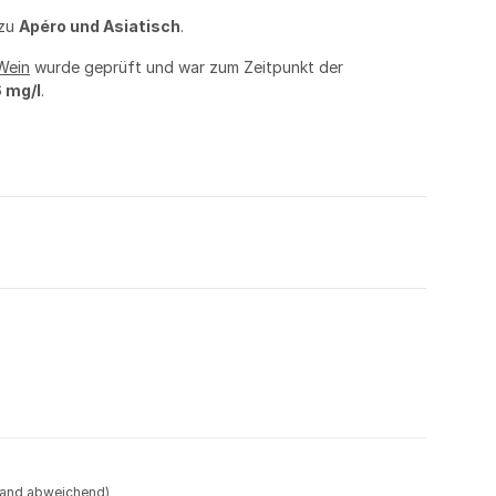
 zu
Apéro und Asiatisch
.
Wein
wurde geprüft und war zum Zeitpunkt der
 mg/l
.
land abweichend)