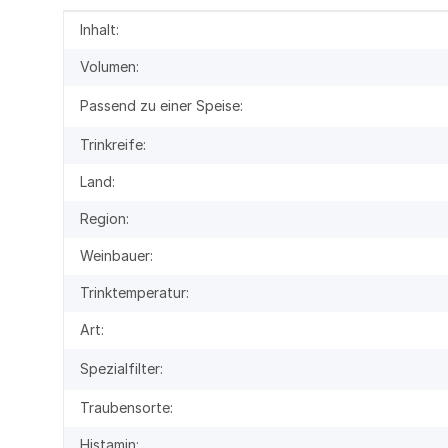
Produkteigenschaft
Wert
Inhalt:
Volumen:
Passend zu einer Speise:
Trinkreife:
Land:
Region:
Weinbauer:
Trinktemperatur:
Art:
Spezialfilter:
Traubensorte:
Histamin: