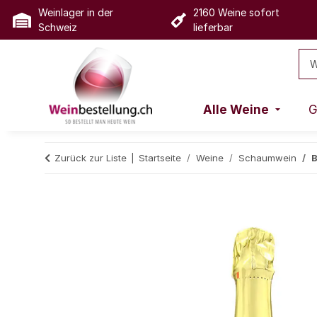
Weinlager in der
2160 Weine sofort
Schweiz
lieferbar
Alle Weine
G
Zurück zur Liste
Startseite
Weine
Schaumwein
B