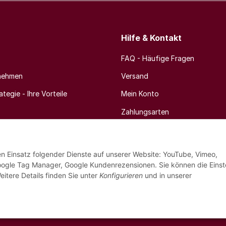
Hilfe & Kontakt
FAQ - Häufige Fragen
nehmen
Versand
tegie - Ihre Vorteile
Mein Konto
Zahlungsarten
Newsletter
den Einsatz folgender Dienste auf unserer Website: YouTube, Vimeo,
oogle Tag Manager, Google Kundenrezensionen. Sie können die Einst
eitere Details finden Sie unter
Konfigurieren
und in unserer
* Alle Preise inkl. 8,1% MwSt
© 2025 MDK Weinhandel GmbH - Weinbestellung.ch