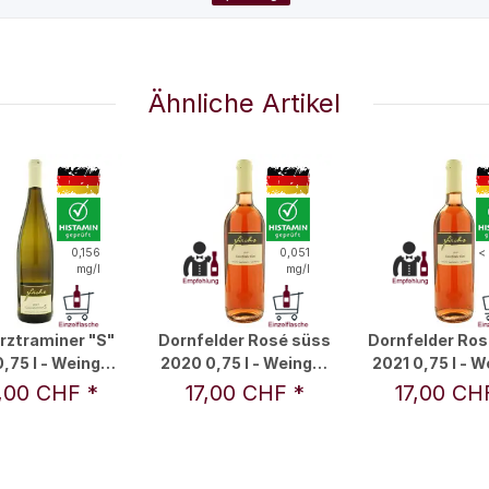
Ähnliche Artikel
0,156
0,051
<
mg/l
mg/l
ztraminer "S"
Dornfelder Rosé süss
Dornfelder Ros
,75 l - Weingut
2020 0,75 l - Weingut
2021 0,75 l - 
Fuchs
Fuchs
Fuchs
,00 CHF
*
17,00 CHF
*
17,00 C