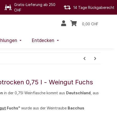
Gratis-Lieferung ab 250
14 Tage Rückgaberecht
CHF
0,00 CHF
hlungen
Entdecken
trocken 0,75 l - Weingut Fuchs
en
in der 0,75l Weinflasche kommt aus
Deutschland
, aus
gut
Fuchs"
wurde aus der Weintraube
Bacchus