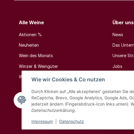
Alle Weine
Über uns
Aktionen %
News
Neuheiten
Das Unter
Wein des Monats
Unsere Stra
Winzer & Weingüter
Jobs
Weinländer & Weinregionen
Kontakt
Wie wir Cookies & Co nutzen
Durch Klicken auf „Alle akzeptieren“ gestatten Sie 
ReCaptcha, Brevo, Google Analytics, Google Ads, G
jederzeit ändern (Fingerabdruck-Icon links unten). W
Datenschutzerklärung
.
Impressum
|
Datenschutz