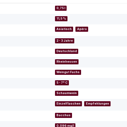
0,75 l
11,5 %
Asiatisch
Apéro
2 - 3 Jahre
Deutschland
Rheinhessen
Weingut Fuchs
5 - 7° C
Schaumwein
Einzelflaschen
Empfehlungen
Bacchus
0,096 mg/l