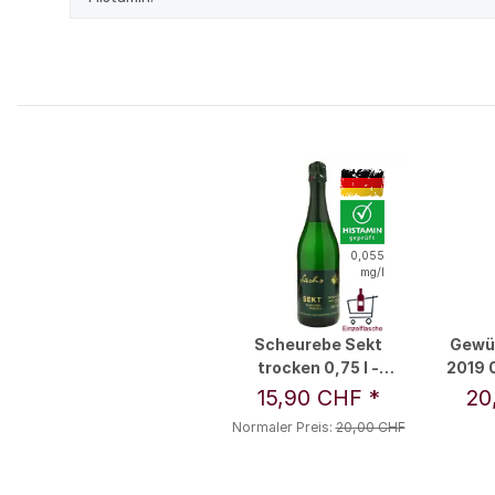
0,055
mg/l
Scheurebe Sekt
Gewür
trocken 0,75 l -
2019 0
Weingut Fuchs
15,90 CHF
*
20
Normaler Preis:
20,00 CHF